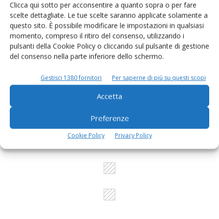
Un modo semplice per cercare un'azienda o un
Clicca qui sotto per acconsentire a quanto sopra o per fare
prodotto!
scelte dettagliate. Le tue scelte saranno applicate solamente a
questo sito. È possibile modificare le impostazioni in qualsiasi
Cerca adesso
momento, compreso il ritiro del consenso, utilizzando i
pulsanti della Cookie Policy o cliccando sul pulsante di gestione
del consenso nella parte inferiore dello schermo.
Gestisci 1380 fornitori
Per saperne di più su questi scopi
L'Esperto risponde
Accetta
I consigli di Terra e Vita agli agricoltori
Preferenze
Cerca adesso
Cookie Policy
Privacy Policy