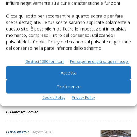
influire negativamente su alcune caratteristiche e funzioni.
Clicca qui sotto per acconsentire a quanto sopra o per fare
scelte dettagliate. Le tue scelte saranno applicate solamente a
questo sito. È possibile modificare le impostazioni in qualsiasi
Dalla stessa categoria
momento, compreso il ritiro del consenso, utilizzando i
pulsanti della Cookie Policy o cliccando sul pulsante di gestione
del consenso nella parte inferiore dello schermo.
FLASH NEWS
5 Agosto 2026
Gestisci 1380 fornitori
Per saperne di più su questi scopi
Convention estiva Agafibj, la
Basilicata al centro della
Accetta
formazione dei giovani...
Preferenze
Quattro giorni tra visite tecniche, innovazione, benessere animale
e confronto professionale hanno coinvolto circa cento giovani
Cookie Policy
Privacy Policy
allevatori provienti da tutta l'Italia
Di
Francesca Baccino
FLASH NEWS
3 Agosto 2026