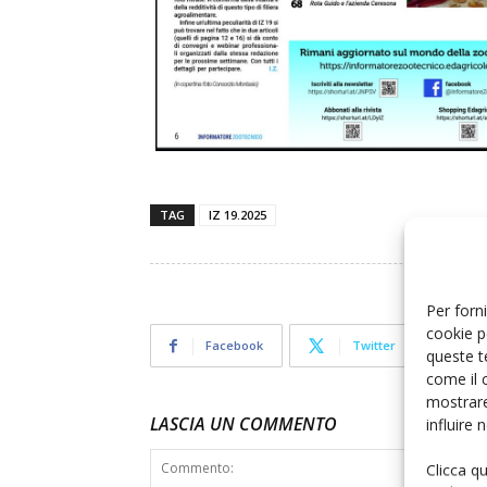
TAG
IZ 19.2025
Per forni
cookie p
Facebook
Twitter
queste t
come il 
mostrare
LASCIA UN COMMENTO
influire
Clicca q