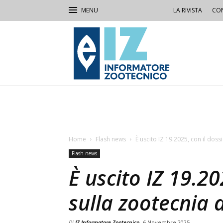
LA RIVISTA
CON
IZ
Informatore
Zootecnico
Home
Flash news
È uscito IZ 19.2025, con il dos
Flash news
È uscito IZ 19.20
sulla zootecnia
Di
IZ Informatore Zootecnico
6 Novembre 2025