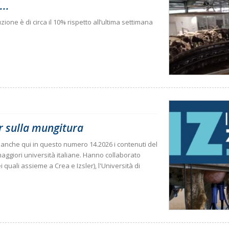
..
zione è di circa il 10% rispetto all’ultima settimana
er sulla mungitura
anche qui in questo numero 14.2026 i contenuti del
aggiori università italiane. Hanno collaborato
i quali assieme a Crea e Izsler), l'Università di