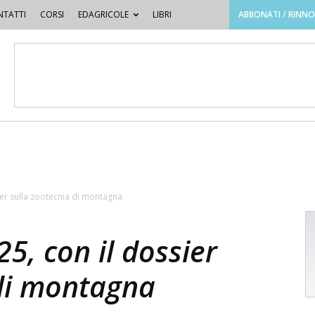
TATTI
CORSI
EDAGRICOLE
LIBRI
ABBONATI / RINN
sier sulla zootecnia di montagna
25, con il dossier
 di montagna