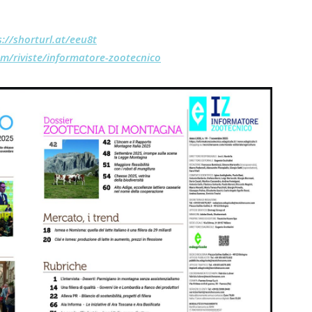
s://shorturl.at/eeu8t
m/riviste/informatore-zootecnico