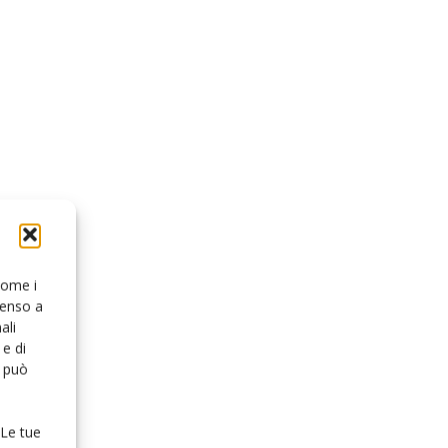
 come i
senso a
ali
e di
o può
 Le tue