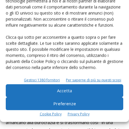
tecnologie permetterà a noi e ai nostri partner di elaborare
Coldiretti non ci sta a veder depauperata una miniera così
dati personali come il comportamento durante la navigazione
strategica, più che mai oggi dopo il riconoscimento Unesco
o gli ID univoci su questo sito e di mostrare annunci (non)
di patrimonio immateriale dell’umanità alla “Cucina italiana”,
personalizzati. Non acconsentire o ritirare il consenso può
che sempre più dovrà contare su una materia prima
influire negativamente su alcune caratteristiche e funzioni.
garantita.
Clicca qui sotto per acconsentire a quanto sopra o per fare
La deriva autocratica e ideologica imposta da Ursula Von
scelte dettagliate. Le tue scelte saranno applicate solamente a
der Leyen invece sta uccidendo l’agricoltura europea e
questo sito. È possibile modificare le impostazioni in qualsiasi
quella nazionale. Riteniamo che la Commissione abbia il
momento, compreso il ritiro del consenso, utilizzando i
pulsanti della Cookie Policy o cliccando sul pulsante di gestione
dovere di difendere le produzioni europee, i cittadini
del consenso nella parte inferiore dello schermo.
consumatori e la sicurezza del cibo.
Se Von der Leyen non garantisce subito reciprocità,
Gestisci 1380 fornitori
Per saperne di più su questi scopi
controlli e trasparenza nel commercio internazionale, a
Accetta
nostro avviso deve lasciare il suo incarico e abbandonare
subito le follie che ad oggi hanno contraddistinto la sua
Preferenze
gestione antidemocratica.
Cookie Policy
Privacy Policy
In tutte le iniziative noi leggiamo solo ideologie che si
affiancano alla burocrazia e si trasformano così in una