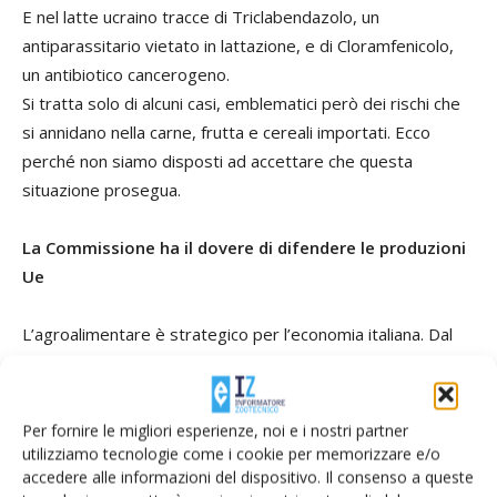
E nel latte ucraino tracce di Triclabendazolo, un
antiparassitario vietato in lattazione, e di Cloramfenicolo,
un antibiotico cancerogeno.
Si tratta solo di alcuni casi, emblematici però dei rischi che
si annidano nella carne, frutta e cereali importati. Ecco
perché non siamo disposti ad accettare che questa
situazione prosegua.
La Commissione ha il dovere di difendere le produzioni
Ue
L’agroalimentare è strategico per l’economia italiana. Dal
campo alla distribuzione fino al ristorazione il valore ha
raggiunto 703 miliardi, pari al 15% del valore dell’economia,
con oltre 4 milioni di occupati. La filiera allargata si
Per fornire le migliori esperienze, noi e i nostri partner
conferma dunque un pilastro fondamentale del made in
utilizziamo tecnologie come i cookie per memorizzare e/o
accedere alle informazioni del dispositivo. Il consenso a queste
Italy.