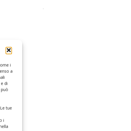
 come i
senso a
ali
e di
o può
 Le tue
o i
nella