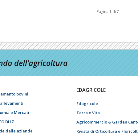
Pagina 1 di 7
do dell’agricoltura
EDAGRICOLE
vamento bovini
i allevamenti
Edagricole
omia e Mercati
Terra e Vita
EO DI IZ
Agricommercio & Garden Cent
zie dalle aziende
Rivista di Orticoltura e Floricol