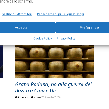
feriore dello schermo.
Trump, torna lo spettro dei dazi
Gestisci 1378 fornitori
Per saperne di più su questi scopi
Usa sulle esportazioni di
formaggi...
Accetta
Preferenze
Di
Francesca Baccino
6 Novembre 2024
Cookie Policy
Privacy Policy
e
Grana Padano, no alla guerra dei
dazi tra Cina e Ue
Di
Francesca Baccino
26 Agosto 2024