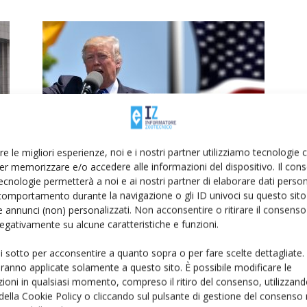
la
Dazi al 15%, l’accordo Usa-Ue
re le migliori esperienze, noi e i nostri partner utilizziamo tecnologie
impatta in modo diverso
er memorizzare e/o accedere alle informazioni del dispositivo. Il con
ecnologie permetterà a noi e ai nostri partner di elaborare dati person
Di
Francesca Baccino
30 Luglio 2025
comportamento durante la navigazione o gli ID univoci su questo sito 
 annunci (non) personalizzati. Non acconsentire o ritirare il consens
 negativamente su alcune caratteristiche e funzioni.
ui sotto per acconsentire a quanto sopra o per fare scelte dettagliate.
aranno applicate solamente a questo sito. È possibile modificare le
ioni in qualsiasi momento, compreso il ritiro del consenso, utilizzand
 della Cookie Policy o cliccando sul pulsante di gestione del consenso 