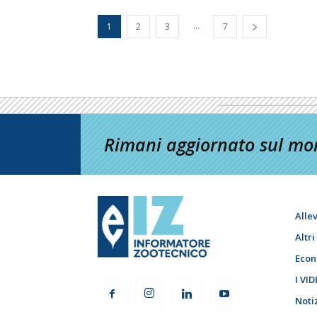
...
1
2
3
7
Rimani aggiornato sul mon
Alle
Altr
Econ
I VID
Noti