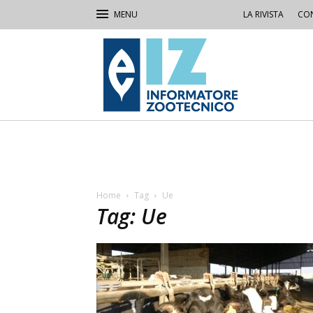
LA RIVISTA
CON
IZ
Informatore
Zootecnico
Home
Tag
Ue
Tag: Ue