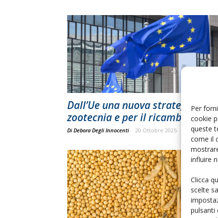
Dall’Ue una nuova strategia per 
Per forni
zootecnia e per il ricambio...
cookie p
queste t
Di Debora Degli Innocenti
-
20 Ottobre 2025
come il 
mostrare
influire
Clicca q
scelte s
impostaz
pulsanti