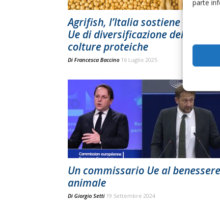
parte in
Agrifish, l’Italia sostiene il piano
Ue di diversificazione delle
colture proteiche
Di
Francesca Baccino
16 Luglio 2025
Un commissario Ue al benesser
animale
Di
Giorgio Setti
19 Settembre 2024