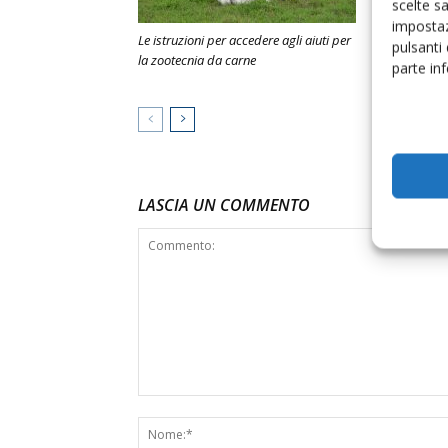
scelte s
impostaz
Le istruzioni per accedere agli aiuti per
Fotovoltaico s
pulsanti
la zootecnia da carne
aziende agric
parte in
miliardi
LASCIA UN COMMENTO