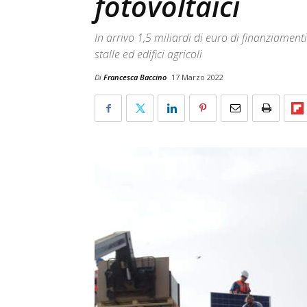
fotovoltaici
In arrivo 1,5 miliardi di euro di finanziamenti 
stalle ed edifici agricoli
Di
Francesca Baccino
17 Marzo 2022