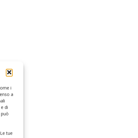
 come i
senso a
ali
e di
o può
 Le tue