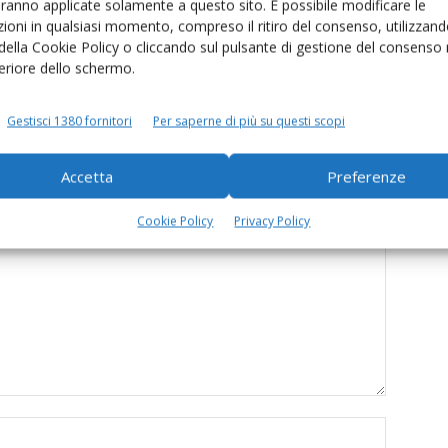
aranno applicate solamente a questo sito. È possibile modificare le
ioni in qualsiasi momento, compreso il ritiro del consenso, utilizzand
ui tetti, oltre 15mila
«Servono misure urgenti per salvare il
 della Cookie Policy o cliccando sul pulsante di gestione del consenso 
ole finanziate con 1,5
settore lattiero-caseario»
feriore dello schermo.
Gestisci 1380 fornitori
Per saperne di più su questi scopi
Accetta
Preferenze
Cookie Policy
Privacy Policy