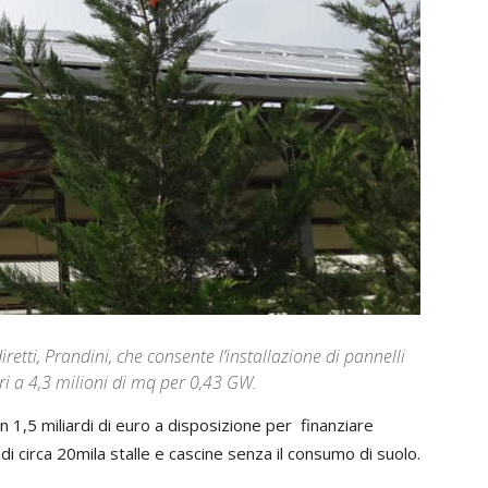
retti, Prandini, che consente l’installazione di pannelli
ri a 4,3 milioni di mq per 0,43 GW.
con 1,5 miliardi di euro a disposizione per finanziare
ti di circa 20mila stalle e cascine senza il consumo di suolo.