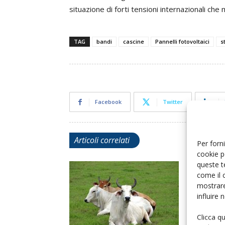
situazione di forti tensioni internazionali che
TAG
bandi
cascine
Pannelli fotovoltaici
s
Facebook
Twitter
Articoli correlati
Per forni
cookie p
queste t
come il 
mostrare
influire
Clicca q