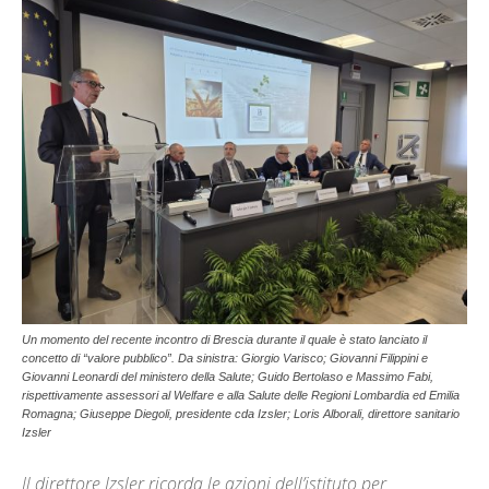
Un momento del recente incontro di Brescia durante il quale è stato lanciato il
concetto di “valore pubblico”. Da sinistra: Giorgio Varisco; Giovanni Filippini e
Giovanni Leonardi del ministero della Salute; Guido Bertolaso e Massimo Fabi,
rispettivamente assessori al Welfare e alla Salute delle Regioni Lombardia ed Emilia
Romagna; Giuseppe Diegoli, presidente cda Izsler; Loris Alborali, direttore sanitario
Izsler
Il direttore Izsler ricorda le azioni dell’istituto per