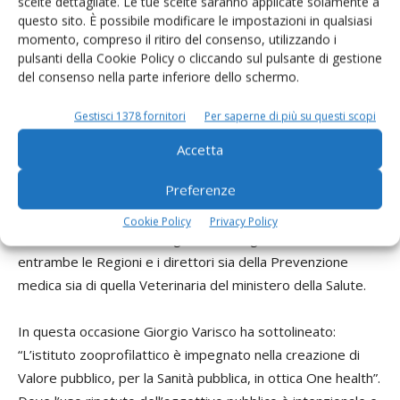
scelte dettagliate. Le tue scelte saranno applicate solamente a
questo sito. È possibile modificare le impostazioni in qualsiasi
momento, compreso il ritiro del consenso, utilizzando i
pulsanti della Cookie Policy o cliccando sul pulsante di gestione
L’Istituto è impegnato nella creazione di
del consenso nella parte inferiore dello schermo.
"valore pubblico"
Gestisci 1378 fornitori
Per saperne di più su questi scopi
un orientamento perseguito nell'ottica
One healt
Accetta
Preferenze
Qualche settimana fa a Brescia si è tenuto un incontro
particolarmente incisivo dal momento che ha permesso un
Cookie Policy
Privacy Policy
confronto diretto fra i dirigenti Izsler, gli assessori Salute di
entrambe le Regioni e i direttori sia della Prevenzione
medica sia di quella Veterinaria del ministero della Salute.
In questa occasione Giorgio Varisco ha sottolineato:
“L’istituto zooprofilattico è impegnato nella creazione di
Valore pubblico, per la Sanità pubblica, in ottica One health”.