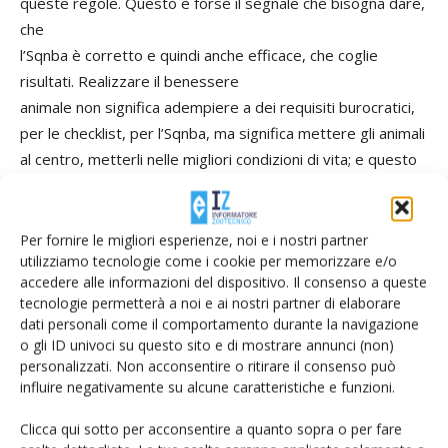
queste regole. Questo è forse il segnale che bisogna dare,
che
l’Sqnba è corretto e quindi anche efficace, che coglie
risultati. Realizzare il benessere
animale non significa adempiere a dei requisiti burocratici,
per le checklist, per l’Sqnba, ma significa mettere gli animali
al centro, metterli nelle migliori condizioni di vita; e questo
provoca un miglioramento della produttività, una
diminuzione delle malattie, una diminuzione dei costi.
Dunque il benessere si ripaga da solo.
Per fornire le migliori esperienze, noi e i nostri partner
utilizziamo tecnologie come i cookie per memorizzare e/o
Sì, se si entra nel concetto che serve per far stare meglio
accedere alle informazioni del dispositivo. Il consenso a queste
animali zootecnici che poi di conseguenza producono
tecnologie permetterà a noi e ai nostri partner di elaborare
meglio. Fra l’altro questo non solo lo vuole il cittadino
dati personali come il comportamento durante la navigazione
consumatore, ma lo vuole anche chi si preoccupa di
o gli ID univoci su questo sito e di mostrare annunci (non)
personalizzati. Non acconsentire o ritirare il consenso può
prevenzione, perché se un animale sta bene e non si
influire negativamente su alcune caratteristiche e funzioni.
ammala non ha malattie, non ne diffonde, non viene curato,
non usa antibiotici, non contribuisce al fenomeno
Clicca qui sotto per acconsentire a quanto sopra o per fare
dell’antimicrobico resistenza.