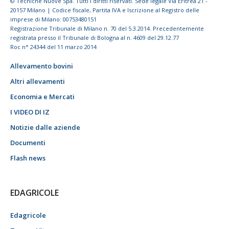
© Tecniche Nuove Spa. Tutti i diritti riservati. Sede legale Via Eritrea 21 -
20157 Milano | Codice fiscale, Partita IVA e Iscrizione al Registro delle
imprese di Milano: 00753480151
Registrazione Tribunale di Milano n. 70 del 5.3.2014. Precedentemente
registrata presso il Tribunale di Bologna al n. 4609 del 29.12.77
Roc n° 24344 del 11 marzo 2014
Allevamento bovini
Altri allevamenti
Economia e Mercati
I VIDEO DI IZ
Notizie dalle aziende
Documenti
Flash news
EDAGRICOLE
Edagricole