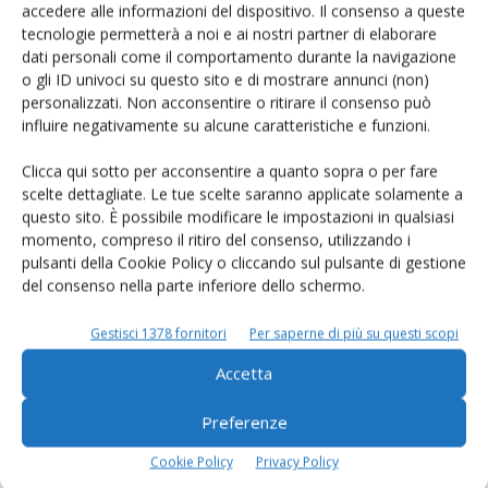
LASCIA UN COMMENTO
accedere alle informazioni del dispositivo. Il consenso a queste
tecnologie permetterà a noi e ai nostri partner di elaborare
dati personali come il comportamento durante la navigazione
o gli ID univoci su questo sito e di mostrare annunci (non)
personalizzati. Non acconsentire o ritirare il consenso può
influire negativamente su alcune caratteristiche e funzioni.
Clicca qui sotto per acconsentire a quanto sopra o per fare
scelte dettagliate. Le tue scelte saranno applicate solamente a
questo sito. È possibile modificare le impostazioni in qualsiasi
momento, compreso il ritiro del consenso, utilizzando i
pulsanti della Cookie Policy o cliccando sul pulsante di gestione
del consenso nella parte inferiore dello schermo.
Gestisci 1378 fornitori
Per saperne di più su questi scopi
Accetta
Preferenze
Salva il mio nome, email e sito web in questo browser per la
prossima volta che commento.
Cookie Policy
Privacy Policy