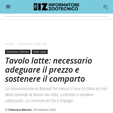
Home
Economia e Mercati
Economia e Mercati
Flash news
Tavolo latte: necessario
adeguare il prezzo e
sostenere il comparto
La convocazione al Mipaaf ha messo il luce lo stato di crisi
delle aziende di bovini da latte, costrette a vendere
sottocosto. Le richieste di Cia e Copagri
Di
Francesca Baccino
25 Febbraio 2022