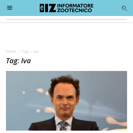
Home
Tag
Iva
Tag: Iva