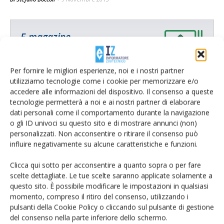
E-magazine
Tecniche, prodotti e servizi dalle aziende
Per fornire le migliori esperienze, noi e i nostri partner
utilizziamo tecnologie come i cookie per memorizzare e/o
accedere alle informazioni del dispositivo. Il consenso a queste
tecnologie permetterà a noi e ai nostri partner di elaborare
dati personali come il comportamento durante la navigazione
o gli ID univoci su questo sito e di mostrare annunci (non)
personalizzati. Non acconsentire o ritirare il consenso può
influire negativamente su alcune caratteristiche e funzioni.
Catalogo Aziende e Prodotti
Un modo semplice per cercare un'azienda o un
Clicca qui sotto per acconsentire a quanto sopra o per fare
prodotto!
scelte dettagliate. Le tue scelte saranno applicate solamente a
questo sito. È possibile modificare le impostazioni in qualsiasi
Cerca adesso
momento, compreso il ritiro del consenso, utilizzando i
pulsanti della Cookie Policy o cliccando sul pulsante di gestione
del consenso nella parte inferiore dello schermo.