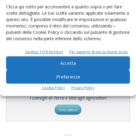
Clicca qui sotto per acconsentire a quanto sopra o per fare
scelte dettagliate. Le tue scelte saranno applicate solamente a
questo sito. È possibile modificare le impostazioni in qualsiasi
Catalogo Aziende e Prodotti
momento, compreso il ritiro del consenso, utilizzando i
pulsanti della Cookie Policy o cliccando sul pulsante di gestione
Un modo semplice per cercare un'azienda o un
del consenso nella parte inferiore dello schermo.
prodotto!
Gestisci 1378 fornitori
Per saperne di più su questi scopi
Cerca adesso
Accetta
Preferenze
Cookie Policy
Privacy Policy
L'Esperto risponde
I consigli di Terra e Vita agli agricoltori
Cerca adesso