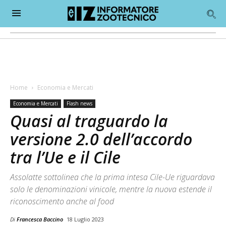
Home
Economia e Mercati
Economia e Mercati
Flash news
Quasi al traguardo la
versione 2.0 dell’accordo
tra l’Ue e il Cile
Assolatte sottolinea che la prima intesa Cile-Ue riguardava
solo le denominazioni vinicole, mentre la nuova estende il
riconoscimento anche al food
Di
Francesca Baccino
18 Luglio 2023