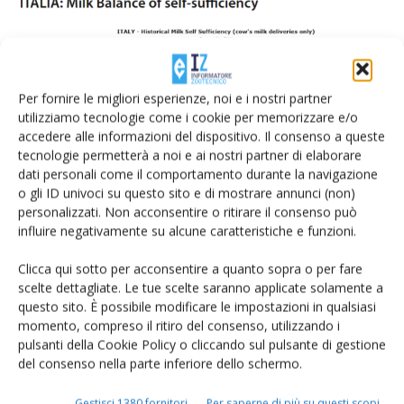
Per fornire le migliori esperienze, noi e i nostri partner
utilizziamo tecnologie come i cookie per memorizzare e/o
accedere alle informazioni del dispositivo. Il consenso a queste
tecnologie permetterà a noi e ai nostri partner di elaborare
dati personali come il comportamento durante la navigazione
o gli ID univoci su questo sito e di mostrare annunci (non)
personalizzati. Non acconsentire o ritirare il consenso può
influire negativamente su alcune caratteristiche e funzioni.
Clicca qui sotto per acconsentire a quanto sopra o per fare
Fonte: Clal.
scelte dettagliate. Le tue scelte saranno applicate solamente a
questo sito. È possibile modificare le impostazioni in qualsiasi
momento, compreso il ritiro del consenso, utilizzando i
pulsanti della Cookie Policy o cliccando sul pulsante di gestione
LA BREXIT METTE IN ALLARME IL
del consenso nella parte inferiore dello schermo.
SETTORE DAIRY IRLANDESE
Gestisci 1380 fornitori
Per saperne di più su questi scopi