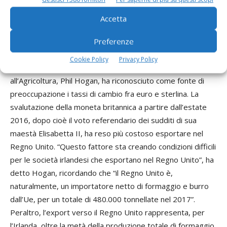
Il settore lattiero caseario irlandese guarda alla Brexit con
Accetta
apprensione. Già in questa fase precedente all’uscita del
Preferenze
Regno Unito dall’Europa l’attenzione alle conseguenze
economiche del “Leave” si fanno sentire.
Cookie Policy
Privacy Policy
Nei giorni scorsi, da Dublino, il commissario europeo
all’Agricoltura, Phil Hogan, ha riconosciuto come fonte di
preoccupazione i tassi di cambio fra euro e sterlina. La
svalutazione della moneta britannica a partire dall’estate
2016, dopo cioè il voto referendario dei sudditi di sua
maestà Elisabetta II, ha reso più costoso esportare nel
Regno Unito. “Questo fattore sta creando condizioni difficili
per le società irlandesi che esportano nel Regno Unito”, ha
detto Hogan, ricordando che “il Regno Unito è,
naturalmente, un importatore netto di formaggio e burro
dall’Ue, per un totale di 480.000 tonnellate nel 2017”.
Peraltro, l’export verso il Regno Unito rappresenta, per
l’Irlanda, oltre la metà della produzione totale di formaggio