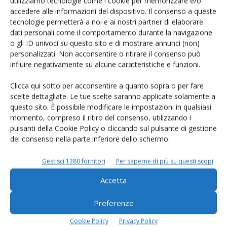
utilizziamo tecnologie come i cookie per memorizzare e/o
accedere alle informazioni del dispositivo. Il consenso a queste
prodotto!
tecnologie permetterà a noi e ai nostri partner di elaborare
dati personali come il comportamento durante la navigazione
Cerca adesso
o gli ID univoci su questo sito e di mostrare annunci (non)
personalizzati. Non acconsentire o ritirare il consenso può
influire negativamente su alcune caratteristiche e funzioni.
Clicca qui sotto per acconsentire a quanto sopra o per fare
L'Esperto risponde
scelte dettagliate. Le tue scelte saranno applicate solamente a
I consigli di Terra e Vita agli agricoltori
questo sito. È possibile modificare le impostazioni in qualsiasi
momento, compreso il ritiro del consenso, utilizzando i
Cerca adesso
pulsanti della Cookie Policy o cliccando sul pulsante di gestione
del consenso nella parte inferiore dello schermo.
Gestisci 1380 fornitori
Per saperne di più su questi scopi
Accetta
Preferenze
Cookie Policy
Privacy Policy