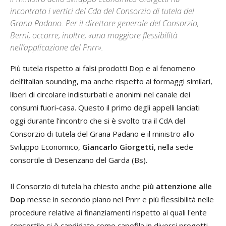
incontrato i vertici del Cda del Consorzio di tutela del
Grana Padano. Per il direttore generale del Consorzio,
Berni, occorre, inoltre, «una maggiore flessibilità
nell’applicazione del Pnrr».
Più tutela rispetto ai falsi prodotti Dop e al fenomeno
dell’italian sounding, ma anche rispetto ai formaggi similari,
liberi di circolare indisturbati e anonimi nel canale dei
consumi fuori-casa. Questo il primo degli appelli lanciati
oggi durante l’incontro che si è svolto tra il CdA del
Consorzio di tutela del Grana Padano e il ministro allo
Sviluppo Economico,
Giancarlo Giorgetti,
nella sede
consortile di Desenzano del Garda (Bs).
Il Consorzio di tutela ha chiesto anche
più attenzione alle
Dop
messe in secondo piano nel Pnrr e più flessibilità nelle
procedure relative ai finanziamenti rispetto ai quali l'ente
consortile si è candidato come capofila in diversi progetti.