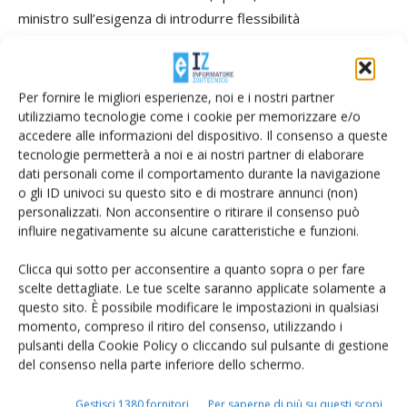
ministro sull’esigenza di introdurre flessibilità
nell’applicazione del Pnrr».
Per fornire le migliori esperienze, noi e i nostri partner
TAG
Consorzio di tutela del Grana Padano
Dop
gdo
utilizziamo tecnologie come i cookie per memorizzare e/o
Giancarlo Giorgetti
Igp
menu
Renato Zaghini
ristoranti
accedere alle informazioni del dispositivo. Il consenso a queste
Stefano Beni
tutela
tecnologie permetterà a noi e ai nostri partner di elaborare
dati personali come il comportamento durante la navigazione
o gli ID univoci su questo sito e di mostrare annunci (non)
personalizzati. Non acconsentire o ritirare il consenso può
influire negativamente su alcune caratteristiche e funzioni.
Facebook
Twitter
Clicca qui sotto per acconsentire a quanto sopra o per fare
scelte dettagliate. Le tue scelte saranno applicate solamente a
questo sito. È possibile modificare le impostazioni in qualsiasi
Articoli correlati
momento, compreso il ritiro del consenso, utilizzando i
pulsanti della Cookie Policy o cliccando sul pulsante di gestione
Dop economy, il fatturato dei formaggi
del consenso nella parte inferiore dello schermo.
cresce di oltre il 10% nel 2024
Gestisci 1380 fornitori
Per saperne di più su questi scopi