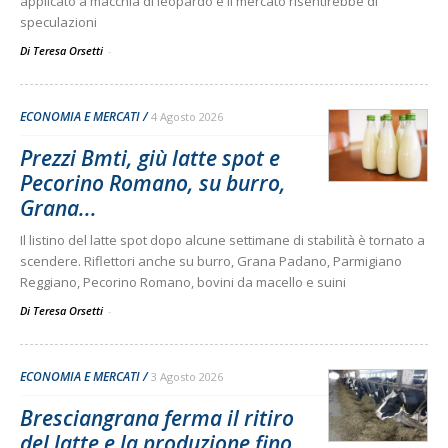
applicato a macchia di leopardo e il mercato risentirebbe di
speculazioni
Di Teresa Orsetti
-
ECONOMIA E MERCATI
4 Agosto 2026
Prezzi Bmti, giù latte spot e
Pecorino Romano, su burro,
Grana...
Il listino del latte spot dopo alcune settimane di stabilità è tornato a
scendere. Riflettori anche su burro, Grana Padano, Parmigiano
Reggiano, Pecorino Romano, bovini da macello e suini
Di Teresa Orsetti
-
ECONOMIA E MERCATI
3 Agosto 2026
Bresciangrana ferma il ritiro
del latte e la produzione fino