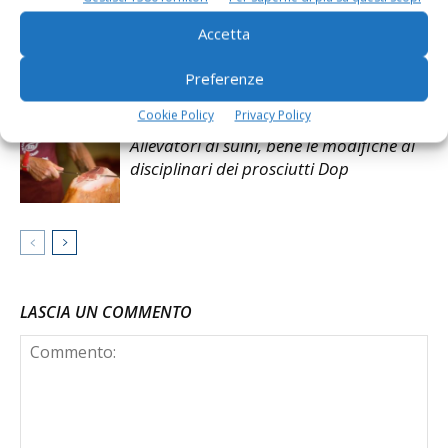
Accetta
Nuove Igp, debutta la Carne Salada del
Trentino
Preferenze
Cookie Policy
Privacy Policy
Allevatori di suini, bene le modifiche ai
disciplinari dei prosciutti Dop
LASCIA UN COMMENTO