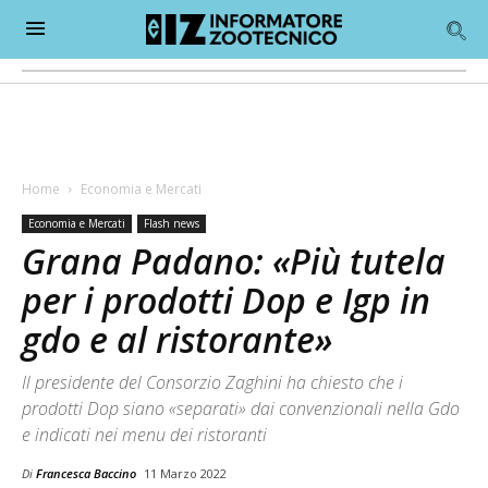
Home
Economia e Mercati
Economia e Mercati
Flash news
Grana Padano: «Più tutela
per i prodotti Dop e Igp in
gdo e al ristorante»
Il presidente del Consorzio Zaghini ha chiesto che i
prodotti Dop siano «separati» dai convenzionali nella Gdo
e indicati nei menu dei ristoranti
Di
Francesca Baccino
11 Marzo 2022