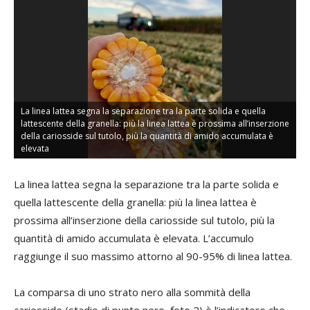
La linea lattea segna la separazione tra la parte solida e quella
lattescente della granella: più la linea lattea è prossima all’inserzione
Fo
della cariosside sul tutolo, più la quantità di amido accumulata è
un
per
elevata
ar
La linea lattea segna la separazione tra la parte solida e
quella lattescente della granella: più la linea lattea è
prossima all’inserzione della cariosside sul tutolo, più la
quantità di amido accumulata è elevata. L’accumulo
raggiunge il suo massimo attorno al 90-95% di linea lattea.
La comparsa di uno strato nero alla sommità della