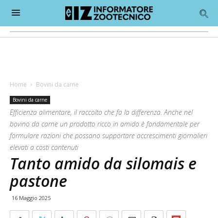
Home
Bovini da carne
Bovini da carne
Efficienza alimentare, il raccolto che fa la differenza. Anche nel
bovino da carne un prodotto ricco in amido è fondamentale per
formulare razioni che possano supportare accrescimenti giornalieri
elevati a costi contenuti
Tanto amido da silomais e
pastone
16 Maggio 2025