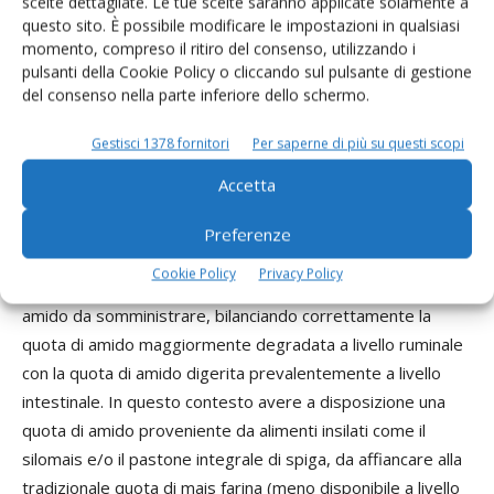
accrescimento e produrre carcasse con alti standard
scelte dettagliate. Le tue scelte saranno applicate solamente a
questo sito. È possibile modificare le impostazioni in qualsiasi
qualitativi. Per questo motivo è fondamentale disporre di
momento, compreso il ritiro del consenso, utilizzando i
alimenti ad alto valore nutritivo, per formulare diete ad alta
pulsanti della Cookie Policy o cliccando sul pulsante di gestione
densità energetica che permettano di massimizzare la
del consenso nella parte inferiore dello schermo.
conversione di alimento in carne e velocizzare il ciclo di
ingrasso. In questo contesto, l’
amido è il principale
Gestisci 1378 fornitori
Per saperne di più su questi scopi
nutriente utilizzato nelle diete dei vitelloni
all’ingrasso
Accetta
grazie all’elevato apporto energetico. Per massimizzare
l’efficienza di utilizzazione dell’amido nelle razioni da
Preferenze
ingrasso occorre tenere conto di diversi fattori. In primo
Cookie Policy
Privacy Policy
luogo, è fondamentale scegliere accuratamente le fonti di
amido da somministrare, bilanciando correttamente la
quota di amido maggiormente degradata a livello ruminale
con la quota di amido digerita prevalentemente a livello
intestinale. In questo contesto avere a disposizione una
quota di amido proveniente da alimenti insilati come il
silomais e/o il pastone integrale di spiga, da affiancare alla
tradizionale quota di mais farina (meno disponibile a livello