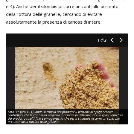
e 4). Anche per il silomais occorre un controllo accurato
della rottura delle granelle, cercando di evitare
assolutamente la presenza di cariossidi intere.
1
di 2
Foto 3 e foto 4 - Quando si trincia per produrre il pastone di spiga occorre
Fot
controllare che le cariossidi vengano macinate perfettamente e la granulometria
co
del prodotto risulti fine e omogenea. Anche per il silomais occorre un controllo
de
accurato della rottura delle granelle
acc