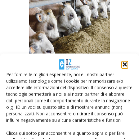
Per fornire le migliori esperienze, noi e i nostri partner
utilizziamo tecnologie come i cookie per memorizzare e/o
Bovini da carne in corsia di alimentazione
accedere alle informazioni del dispositivo. Il consenso a queste
tecnologie permetterà a noi e ai nostri partner di elaborare
I fabbisogni energetici del vitellone da carne aumentano al
dati personali come il comportamento durante la navigazione
progredire della crescita, e diventano massimi durante la
o gli ID univoci su questo sito e di mostrare annunci (non)
personalizzati. Non acconsentire o ritirare il consenso può
fase di finissaggio. La ridotta capacità di ingestione di
influire negativamente su alcune caratteristiche e funzioni.
questi animali impone la formulazione di razioni altamente
concentrate al fine di garantire elevate performances di
Clicca qui sotto per acconsentire a quanto sopra o per fare