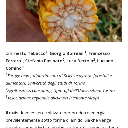
1
1
di
Ernesto Tabacco
, Giorgio Borreani
, Francesco
1
2
2
Ferrero
, Stefania Pasinato
, Luca Bertola
, Luciano
3
Comino
1
Forage team, dipartimento di Scienze agrarie forestali e
alimentari, Università degli studi di Torino
2
AgriBusiness consulting, Spin-off dell’Università di Torino
3
Associazione regionale allevatori Piemonte (Arap)
Il mais deve essere coltivato per produrre energia,
prevalentemente sotto forma di amido. Sia che venga
raccolto come trinciato di pianta intera, sia come pastone