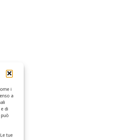
 come i
senso a
ali
e di
o può
 Le tue