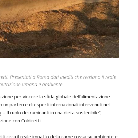
tti. Presentati a Roma dati inediti che rivelano il reale
u nutrizione umana e ambiente.
luzione per vincere la sfida globale dell’alimentazione
rlo un parterre di esperti internazionali intervenuti nel
– Il ruolo dei ruminanti in una dieta sostenibile”,
ione con Coldiretti.
iti circa il reale impatto della carne rossa su ambiente e