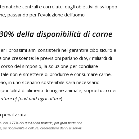
ematiche centrali e correlate: dagli obiettivi di sviluppo
ione, passando per l’evoluzione dell’uomo.
0% della disponibilità di carne
r i prossimi anni consisterà nel garantire cibo sicuro e
one crescente: le previsioni parlano di 9,7 miliardi di
corso del simposio, la soluzione per conciliare
ientale non è smettere di produrre e consumare carne.
ao, in uno scenario sostenibile sarà necessario
nibilità di alimenti di origine animale, soprattutto nei
future of food and agriculture
).
di suolo, il 77% dei quali sono praterie, per gran parte non
ste, se riconvertite a colture, creerebbero danni ai servizi