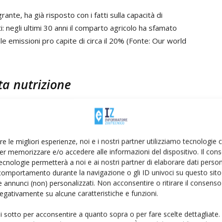
grante, ha già risposto con i fatti sulla capacità di
 negli ultimi 30 anni il comparto agricolo ha sfamato
 le emissioni pro capite di circa il 20% (Fonte: Our world
ta nutrizione
re della scienza dell’alimentazione presso Vrije
rtanza determinante dal punto di vista nutrizionale:
ne di carne può rendere le diete meno equilibrate
re le migliori esperienze, noi e i nostri partner utilizziamo tecnologie
ne più fragili, tra cui le donne in età riproduttiva, gli
er memorizzare e/o accedere alle informazioni del dispositivo. Il con
ecnologie permetterà a noi e ai nostri partner di elaborare dati person
comportamento durante la navigazione o gli ID univoci su questo sito 
 annunci (non) personalizzati. Non acconsentire o ritirare il consens
 negativamente su alcune caratteristiche e funzioni.
ui sotto per acconsentire a quanto sopra o per fare scelte dettagliate.