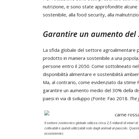
nutrizione, e sono state approfondite alcune t
sostenibile, alla food security, alla malnutriz
Garantire un aumento del 3
La sfida globale del settore agroalimentare pe
prodotto in maniera sostenibile a una popolazi
persone entro il 2050. Come sottolineato nel 
disponibilità alimentare e sostenibilità amb
Ma, al contrario, come evidenziato da stime F
garantire un aumento medio del 30% della dispo
paesi in via di sviluppo (Fonte: Fao 2018.
The 
Il settore zootecnico globale utilizza circa 2,5 miliardi di ettari 
coltivabili e quindi utilizzabili solo dagli animali al pascolo. Que
ecosistemici.