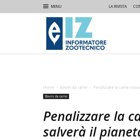
LA RIVISTA
CON
IZ
Informatore
Zootecnico
Home
Bovini da carne
Penalizzare la carne rossa
Bovini da carne
Penalizzare la c
salverà il pianet