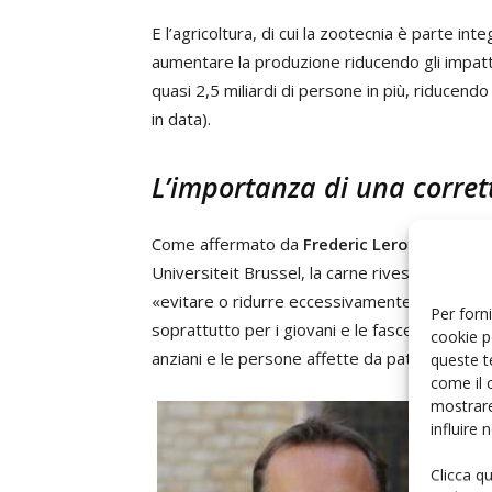
E l’agricoltura, di cui la zootecnia è parte inte
aumentare la produzione riducendo gli impatti:
quasi 2,5 miliardi di persone in più, riducendo
in data).
L’importanza di una corret
Come affermato da
Frederic Leroy
, professo
Universiteit Brussel, la carne riveste un’impo
«evitare o ridurre eccessivamente l’assunzio
Per forni
soprattutto per i giovani e le fasce di popolazio
cookie p
anziani e le persone affette da patologie».
queste t
come il 
mostrare
influire
Clicca q