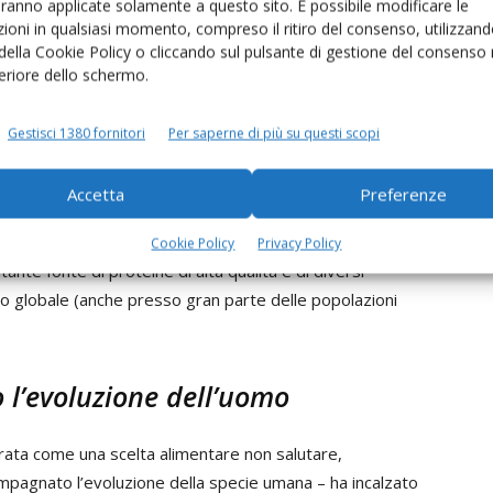
aranno applicate solamente a questo sito. È possibile modificare le
ioni in qualsiasi momento, compreso il ritiro del consenso, utilizzand
 della Cookie Policy o cliccando sul pulsante di gestione del consenso 
feriore dello schermo.
Gestisci 1380 fornitori
Per saperne di più su questi scopi
Accetta
Preferenze
Cookie Policy
Privacy Policy
ante fonte di proteine di alta qualità e di diversi
ello globale (anche presso gran parte delle popolazioni
l’evoluzione dell’uomo
rata come una scelta alimentare non salutare,
ompagnato l’evoluzione della specie umana – ha incalzato