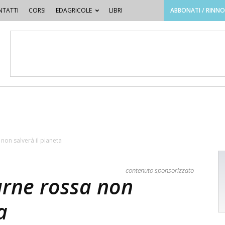
TATTI
CORSI
EDAGRICOLE
LIBRI
ABBONATI / RINN
 non salverà il pianeta
contenuto sponsorizzato
arne rossa non
a