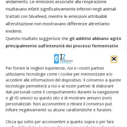
andamento. Le emissioni associate alla respirazione
risultavano infatti significativamente inferiori negli animali
trattati con Silvafeed, mentre le emissioni attribuibili
all’eruttazione non mostravano differenze altrettanto
evidenti.
Questo risultato suggerisce che
gli additivi abbiano agito
principalmente sull’intensità dei processi fermentativi
ruminali piuttosto che sulla frequenza degli eventi di
eruttazione.
Per fornire le migliori esperienze, noi e i nostri partner
utilizziamo tecnologie come i cookie per memorizzare e/o
Un aspetto particolarmente rilevante riguarda il contesto
accedere alle informazioni del dispositivo. Il consenso a queste
sperimentale. La dieta utilizzata presentava già
tecnologie permetterà a noi e ai nostri partner di elaborare
caratteristiche nutrizionali associate a basse emissioni di
dati personali come il comportamento durante la navigazione
metano. In un sistema che partiva da una situazione
o gli ID univoci su questo sito e di mostrare annunci (non)
personalizzati. Non acconsentire o ritirare il consenso può
favorevole, ottenere ulteriori riduzioni comprese tra l’8% e
influire negativamente su alcune caratteristiche e funzioni.
il 20% assume quindi un significato biologico e applicativo
ancora maggiore.
Clicca qui sotto per acconsentire a quanto sopra o per fare