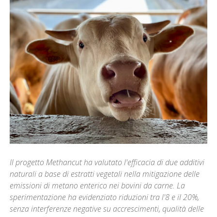
Il progetto Methancut ha valutato l'efficacia di due additivi
naturali a base di estratti vegetali nella mitigazione delle
emissioni di metano enterico nei bovini da carne. La
sperimentazione ha evidenziato riduzioni tra l'8 e il 20%,
senza interferenze negative su accrescimenti, qualità delle