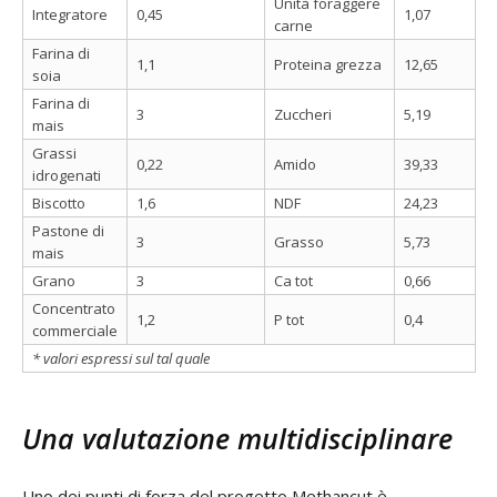
Unità foraggere
Integratore
0,45
1,07
carne
Farina di
1,1
Proteina grezza
12,65
soia
Farina di
3
Zuccheri
5,19
mais
Grassi
0,22
Amido
39,33
idrogenati
Biscotto
1,6
NDF
24,23
Pastone di
3
Grasso
5,73
mais
Grano
3
Ca tot
0,66
Concentrato
1,2
P tot
0,4
commerciale
* valori espressi sul tal quale
Una valutazione multidisciplinare
Uno dei punti di forza del progetto Methancut è