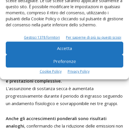
scelte dettagliate. Le tue scelte saranno applicate solamente a
questo sito. È possibile modificare le impostazioni in qualsiasi
Prestazioni produttive: nessun
momento, compreso il ritiro del consenso, utilizzando i
pulsanti della Cookie Policy o cliccando sul pulsante di gestione
effetto negativo
del consenso nella parte inferiore dello schermo.
Parallelamente alla riduzione delle emissioni, il progetto ha
Gestisci 1378 fornitori
Per saperne di più su questi scopi
verificato la possibilità che gli additivi influenzassero
Accetta
negativamente la produttività.
I risultati hanno mostrato una sostanziale assenza di
Preferenze
differenze tra i gruppi per quanto riguarda ingestione
Cookie Policy
Privacy Policy
alimentare, incremento medio giornaliero, peso finale
e prestazioni complessive.
L’assunzione di sostanza secca è aumentata
progressivamente durante il periodo di ingrasso seguendo
un andamento fisiologico e sovrapponibile nei tre gruppi.
Anche gli accrescimenti ponderali sono risultati
analoghi
, confermando che la riduzione delle emissioni non