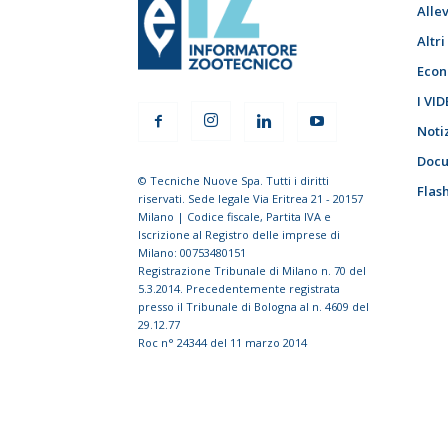
Alle
Altr
Econ
I VID
Noti
Docu
© Tecniche Nuove Spa. Tutti i diritti
Flas
riservati. Sede legale Via Eritrea 21 - 20157
Milano | Codice fiscale, Partita IVA e
Iscrizione al Registro delle imprese di
Milano: 00753480151
Registrazione Tribunale di Milano n. 70 del
5.3.2014. Precedentemente registrata
presso il Tribunale di Bologna al n. 4609 del
29.12.77
Roc n° 24344 del 11 marzo 2014