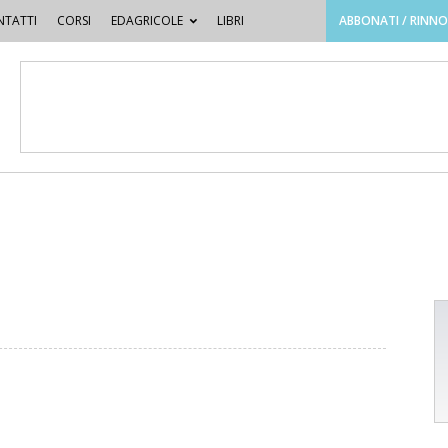
TATTI
CORSI
EDAGRICOLE
LIBRI
ABBONATI / RINN