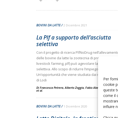
BOVINI DA LATTE
2 Dicembre 2021
La Plf a supporto dell’asciutta
selettiva
Con il progetto di ricerca PlfNoDrug nell’allevament
delle bovine da latte la zootecnia di precisione (pre
livestock farming, plf) può agevolare la messa in as
selettiva. Allo scopo di ridurre l’impiego degli antibiot
Un’opportunità che viene studiata dai ricercatori d
Per forni
di Lodi
cookie p
Di
Francesca Petrera
,
Alberto Zoggia
,
Fabio Abeni
e
Rosanna M
queste t
et al.
come il 
mostrare
influire
BOVINI DA LATTE
1 Dicembre 2020
Clicca q