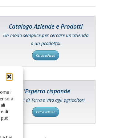
Catalogo Aziende e Prodotti
Un modo semplice per cercare un'azienda
o un prodotto!
Cerca adesso
L'Esperto risponde
 come i
senso a
I consigli di Terra e Vita agli agricoltori
ali
e di
Cerca adesso
o può
 Le tue