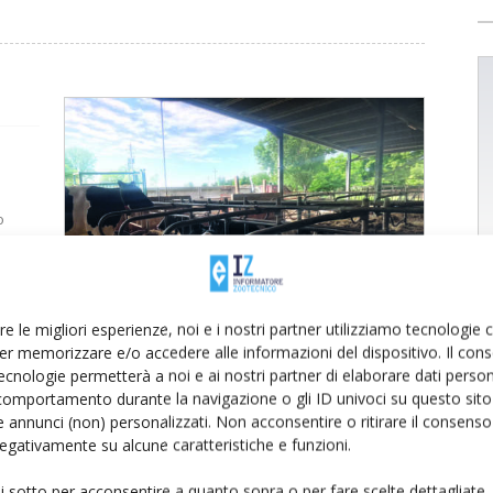
o
cision
ciutta
ici.
el Crea
re le migliori esperienze, noi e i nostri partner utilizziamo tecnologie
er memorizzare e/o accedere alle informazioni del dispositivo. Il con
arino
ecnologie permetterà a noi e ai nostri partner di elaborare dati person
comportamento durante la navigazione o gli ID univoci su questo sito 
 annunci (non) personalizzati. Non acconsentire o ritirare il consens
 negativamente su alcune caratteristiche e funzioni.
ui sotto per acconsentire a quanto sopra o per fare scelte dettagliate.