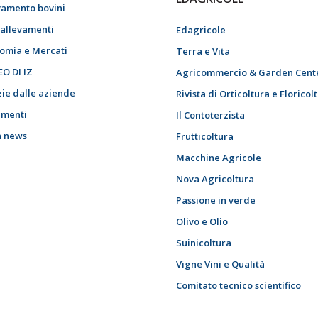
vamento bovini
i allevamenti
Edagricole
omia e Mercati
Terra e Vita
EO DI IZ
Agricommercio & Garden Cent
zie dalle aziende
Rivista di Orticoltura e Floricol
menti
Il Contoterzista
h news
Frutticoltura
Macchine Agricole
Nova Agricoltura
Passione in verde
Olivo e Olio
Suinicoltura
Vigne Vini e Qualità
Comitato tecnico scientifico