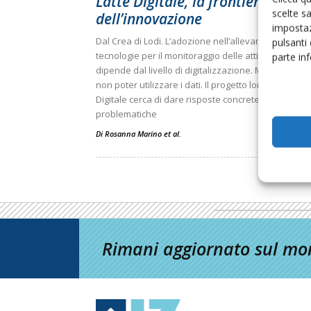
Latte Digitale, la frontiera
scelte s
dell’innovazione
impostaz
Dal Crea di Lodi. L’adozione nell’allevamento bovin
pulsanti
tecnologie per il monitoraggio delle attività aziendal
parte in
dipende dal livello di digitalizzazione. Ma c’è il risch
non poter utilizzare i dati. Il progetto lombardo Latt
Digitale cerca di dare risposte concrete a queste
problematiche
Di
Rosanna Marino et al.
Rimani aggiornato sul mon