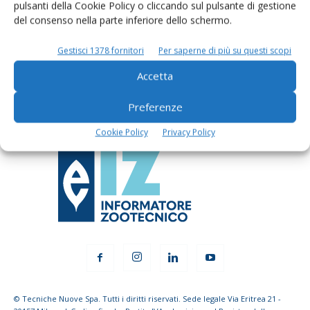
pulsanti della Cookie Policy o cliccando sul pulsante di gestione
del consenso nella parte inferiore dello schermo.
Rimani aggiornato sul mondo
dell’agricoltura
Gestisci 1378 fornitori
Per saperne di più su questi scopi
Accetta
Iscriviti alle nostre newsletter
Preferenze
Cookie Policy
Privacy Policy
© Tecniche Nuove Spa. Tutti i diritti riservati. Sede legale Via Eritrea 21 -