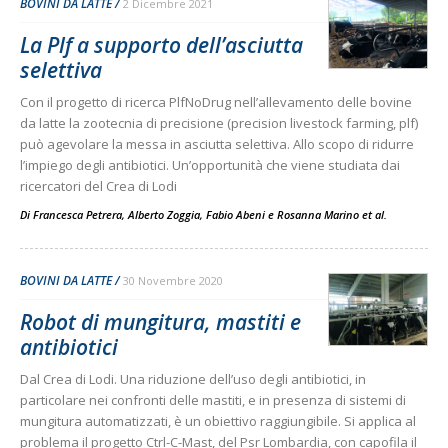
BOVINI DA LATTE
2 Dicembre 2021
La Plf a supporto dell’asciutta
selettiva
Con il progetto di ricerca PlfNoDrug nell’allevamento delle bovine
da latte la zootecnia di precisione (precision livestock farming, plf)
può agevolare la messa in asciutta selettiva. Allo scopo di ridurre
l’impiego degli antibiotici. Un’opportunità che viene studiata dai
ricercatori del Crea di Lodi
Di
Francesca Petrera
,
Alberto Zoggia
,
Fabio Abeni
e
Rosanna Marino et al.
BOVINI DA LATTE
30 Novembre 2020
Robot di mungitura, mastiti e
antibiotici
Dal Crea di Lodi. Una riduzione dell’uso degli antibiotici, in
particolare nei confronti delle mastiti, e in presenza di sistemi di
mungitura automatizzati, è un obiettivo raggiungibile. Si applica al
problema il progetto Ctrl-C-Mast, del Psr Lombardia, con capofila il