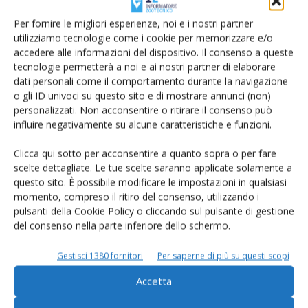
Per fornire le migliori esperienze, noi e i nostri partner
utilizziamo tecnologie come i cookie per memorizzare e/o
accedere alle informazioni del dispositivo. Il consenso a queste
tecnologie permetterà a noi e ai nostri partner di elaborare
dati personali come il comportamento durante la navigazione
o gli ID univoci su questo sito e di mostrare annunci (non)
personalizzati. Non acconsentire o ritirare il consenso può
Rimani aggiornato sul mondo
influire negativamente su alcune caratteristiche e funzioni.
dell’agricoltura
Clicca qui sotto per acconsentire a quanto sopra o per fare
scelte dettagliate. Le tue scelte saranno applicate solamente a
questo sito. È possibile modificare le impostazioni in qualsiasi
Iscriviti alle nostre newsletter
momento, compreso il ritiro del consenso, utilizzando i
pulsanti della Cookie Policy o cliccando sul pulsante di gestione
del consenso nella parte inferiore dello schermo.
Gestisci 1380 fornitori
Per saperne di più su questi scopi
Accetta