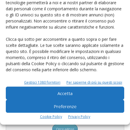
tecnologie permetterà a noi e ai nostri partner di elaborare
dati personali come il comportamento durante la navigazione
2
3
4
o gli ID univoci su questo sito e di mostrare annunci (non)
personalizzati. Non acconsentire o ritirare il consenso può
influire negativamente su alcune caratteristiche e funzioni.
E-magazine
Clicca qui sotto per acconsentire a quanto sopra o per fare
scelte dettagliate. Le tue scelte saranno applicate solamente a
Tecniche, prodotti e servizi dalle aziende
questo sito. È possibile modificare le impostazioni in qualsiasi
momento, compreso il ritiro del consenso, utilizzando i
pulsanti della Cookie Policy o cliccando sul pulsante di gestione
del consenso nella parte inferiore dello schermo.
Gestisci 1380 fornitori
Per saperne di più su questi scopi
Accetta
Catalogo Aziende e Prodotti
Preferenze
Un modo semplice per cercare un'azienda o un
Cookie Policy
Privacy Policy
prodotto!
Cerca adesso