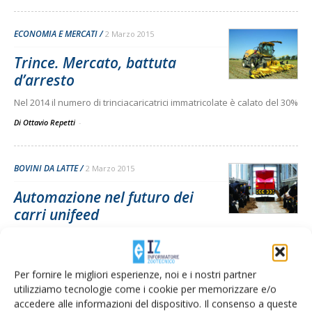
ECONOMIA E MERCATI
2 Marzo 2015
Trince. Mercato, battuta
d’arresto
Nel 2014 il numero di trinciacaricatrici immatricolate è calato del 30%
Di Ottavio Repetti
-
BOVINI DA LATTE
2 Marzo 2015
Automazione nel futuro dei
carri unifeed
Secondo Carlo Bisaglia, del Cra-Ing di Treviglio, una tecnologia di
questo tipo potrebbe migliorare le performance dell’allevamento. E
la qualità della vita dell’allevatore
Per fornire le migliori esperienze, noi e i nostri partner
Di Ottavio Repetti
-
utilizziamo tecnologie come i cookie per memorizzare e/o
accedere alle informazioni del dispositivo. Il consenso a queste