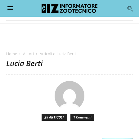
Home
Autori
Articoli di Lucia Berti
Lucia Berti
25 ARTICOLI
1 Commenti