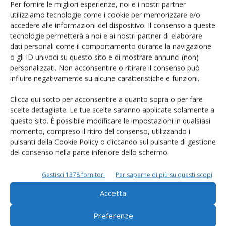
Per fornire le migliori esperienze, noi e i nostri partner
Video: investimenti
utilizziamo tecnologie come i cookie per memorizzare e/o
all’avanguardia
accedere alle informazioni del dispositivo. Il consenso a queste
nell’allevamento di Cristian
tecnologie permetterà a noi e ai nostri partner di elaborare
Odini
dati personali come il comportamento durante la navigazione
o gli ID univoci su questo sito e di mostrare annunci (non)
La newsletter “Alleva” propone ogni volta anche dei brevi video
personalizzati. Non acconsentire o ritirare il consenso può
che raccontano le esperienze tecniche o gestionali di allevatori di
influire negativamente su alcune caratteristiche e funzioni.
punta del comprensorio del Parmigiano Reggiano. Con questo
decimo filmato è la volta di Cristian Odini, conduttore assieme al
Clicca qui sotto per acconsentire a quanto sopra o per fare
fratello dell’allevamento della società agricola “Chiaviche Collini”, di
scelte dettagliate. Le tue scelte saranno applicate solamente a
Suzzara (Mn). Come...
questo sito. È possibile modificare le impostazioni in qualsiasi
momento, compreso il ritiro del consenso, utilizzando i
pulsanti della Cookie Policy o cliccando sul pulsante di gestione
del consenso nella parte inferiore dello schermo.
ALLEVA NEWS
13 Ottobre 2021
Gestisci 1378 fornitori
Per saperne di più su questi scopi
Festival dei Caseifici Aperti,
Accetta
grande successo di pubblico
Con oltre 30mila visitatori nella zona di origine del Parmigiano
Preferenze
Reggiano Dop, il Festival dei Caseifici Aperti 2021 ha superato il