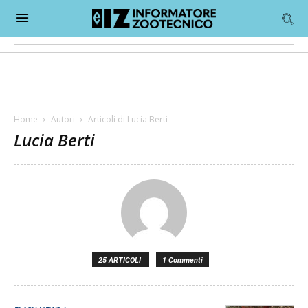
Home
Autori
Articoli di Lucia Berti
Lucia Berti
25 ARTICOLI
1 Commenti