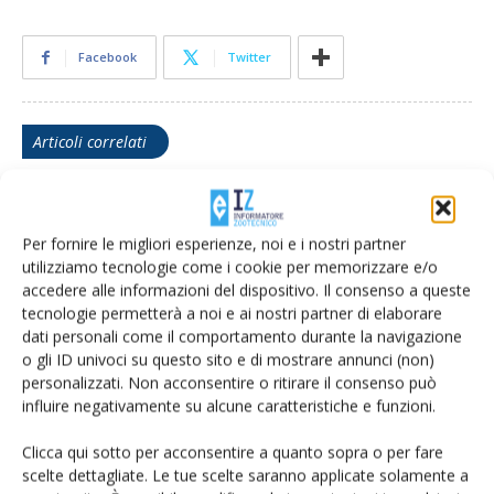
Facebook
Twitter
Articoli correlati
Zootecnia, possibile il via libera alla
riserva di crisi Ue per gli allevamenti
Per fornire le migliori esperienze, noi e i nostri partner
colpiti dalle epizoozie
utilizziamo tecnologie come i cookie per memorizzare e/o
accedere alle informazioni del dispositivo. Il consenso a queste
Psa, la Toscana modifica il disciplinare
tecnologie permetterà a noi e ai nostri partner di elaborare
della Cinta Senese
dati personali come il comportamento durante la navigazione
o gli ID univoci su questo sito e di mostrare annunci (non)
personalizzati. Non acconsentire o ritirare il consenso può
influire negativamente su alcune caratteristiche e funzioni.
Piano faunistico della Toscana, Cia:
«Servono correttivi per difendere le
Clicca qui sotto per acconsentire a quanto sopra o per fare
imprese agricole»
scelte dettagliate. Le tue scelte saranno applicate solamente a