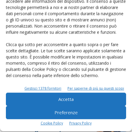
accedere alle informazioni del dispositivo. Il consenso a queste
tecnologie permetterà a noi e ai nostri partner di elaborare
L'Esperto risponde
dati personali come il comportamento durante la navigazione
o gli ID univoci su questo sito e di mostrare annunci (non)
I consigli di Terra e Vita agli agricoltori
personalizzati. Non acconsentire o ritirare il consenso può
influire negativamente su alcune caratteristiche e funzioni.
Cerca adesso
Clicca qui sotto per acconsentire a quanto sopra o per fare
scelte dettagliate. Le tue scelte saranno applicate solamente a
questo sito. È possibile modificare le impostazioni in qualsiasi
momento, compreso il ritiro del consenso, utilizzando i
pulsanti della Cookie Policy o cliccando sul pulsante di gestione
del consenso nella parte inferiore dello schermo.
Gestisci 1378 fornitori
Per saperne di più su questi scopi
Accetta
Dalla stessa categoria
Preferenze
AIA INFORMA
7 Luglio 2026
Cookie Policy
Privacy Policy
Paolo Giorgi eletto presidente