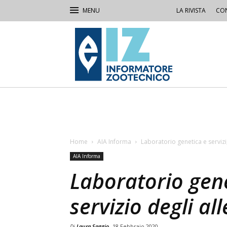
LA RIVISTA
CON
IZ
Informatore
Zootecnico
Home
AIA Informa
Laboratorio genetica e servizi,
AIA Informa
Laboratorio genet
servizio degli al
Di
Laura Saggio
18 Febbraio 2020