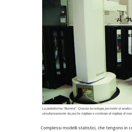
La piattaforma “Illumina”. Questa tecnologia permette di analiz
simultaneamente da poche migliaia a centinaia di migliaia di m
Complessi modelli statistici, che tengono in c