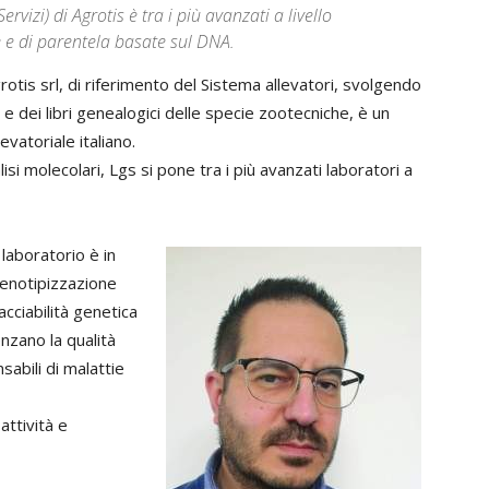
rvizi) di Agrotis è tra i più avanzati a livello
e e di parentela basate sul DNA.
grotis srl, di riferimento del Sistema allevatori, svolgendo
 dei libri genealogici delle specie zootecniche, è un
vatoriale italiano.
si molecolari, Lgs si pone tra i più avanzati laboratori a
 laboratorio è in
 genotipizzazione
acciabilità genetica
uenzano la qualità
nsabili di malattie
attività e