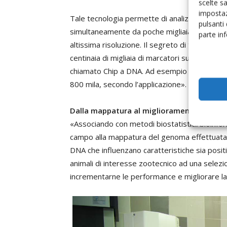
scelte s
impostaz
Tale tecnologia permette di analizzare in ma
pulsanti
simultaneamente da poche migliaia a centinai
parte in
altissima risoluzione. Il segreto di tale tecn
centinaia di migliaia di marcatori su un suppo
chiamato Chip a DNA. Ad esempio per la speci
800 mila, secondo l’applicazione».
Dalla mappatura al miglioramento genetic
«Associando con metodi biostatistici/bioinforma
campo alla mappatura del genoma effettuata c
DNA che influenzano caratteristiche sia positi
animali di interesse zootecnico ad una selezi
incrementarne le performance e migliorare la s