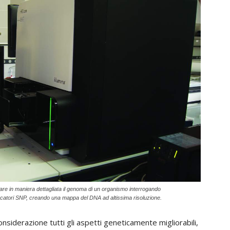
zare in maniera dettagliata il genoma di un organismo interrogando
arcatori SNP, creando una mappa del DNA ad altissima risoluzione.
onsiderazione tutti gli aspetti geneticamente migliorabili,