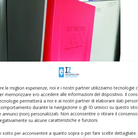
re le migliori esperienze, noi e i nostri partner utilizziamo tecnologie
er memorizzare e/o accedere alle informazioni del dispositivo. Il con
ecnologie permetterà a noi e ai nostri partner di elaborare dati person
comportamento durante la navigazione o gli ID univoci su questo sito 
 annunci (non) personalizzati. Non acconsentire o ritirare il consens
 negativamente su alcune caratteristiche e funzioni.
ui sotto per acconsentire a quanto sopra o per fare scelte dettagliate.
r la genotipizzazione con marcatori SNP.