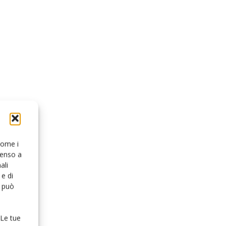
 come i
senso a
ali
e di
o può
 Le tue