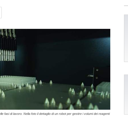
fasi di lavoro. Nella foto il dettaglio di un robot per gestire i volumi dei reagenti