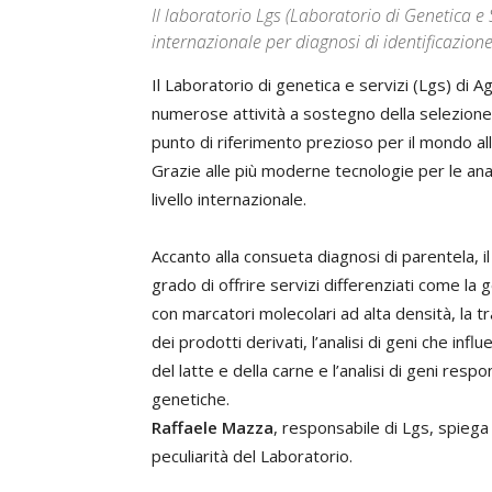
Il laboratorio Lgs (Laboratorio di Genetica e Se
internazionale per diagnosi di identificazion
Il Laboratorio di genetica e servizi (Lgs) di A
numerose attività a sostegno della selezione e
punto di riferimento prezioso per il mondo alle
Grazie alle più moderne tecnologie per le anali
livello internazionale.
Accanto alla consueta diagnosi di parentela, il
grado di offrire servizi differenziati come la
con marcatori molecolari ad alta densità, la tr
dei prodotti derivati, l’analisi di geni che infl
del latte e della carne e l’analisi di geni respo
genetiche.
Raffaele Mazza
, responsabile di Lgs, spiega 
peculiarità del Laboratorio.