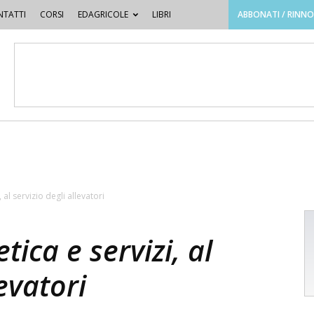
TATTI
CORSI
EDAGRICOLE
LIBRI
ABBONATI / RINN
 al servizio degli allevatori
ica e servizi, al
levatori