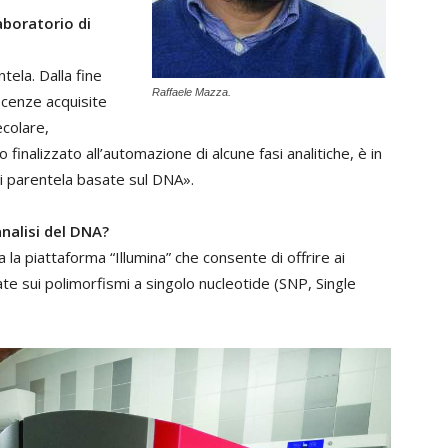
aboratorio di
ntela. Dalla fine
Raffaele Mazza.
oscenze acquisite
ecolare,
inalizzato all’automazione di alcune fasi analitiche, è in
 di parentela basate sul DNA».
analisi del DNA?
a piattaforma “Illumina” che consente di offrire ai
te sui polimorfismi a singolo nucleotide (SNP, Single