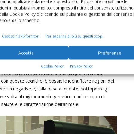
aranno applicate solamente a questo sito. È possibile modificare le
ioni in qualsiasi momento, compreso il ritiro del consenso, utilizzand
niera dettagliata il genoma di un organismo interrogando
 della Cookie Policy o cliccando sul pulsante di gestione del consenso 
a di migliaia di SNP, creando una mappa del DNA ad
feriore dello schermo.
ologia sta nel processo di miniaturizzazione che condensa
rto delle dimensioni di un vetrino da microscopio
Gestisci 1378 fornitori
Per saperne di più su questi scopi
e bovina si hanno chip da 10-30 mila marcatori fino a
Accetta
Preferenze
o, quale la strada?
Cookie Policy
Privacy Policy
tici i caratteri produttivi e morfologici misurati in
on queste tecniche, è possibile identificare regioni del
ve sia negative e, sulla base di queste, sottoporre gli
one volta al miglioramento genetico, con lo scopo di
alute e le caratteristiche dell’animale.