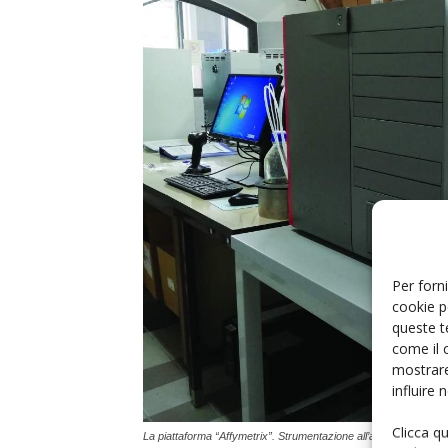
Per forni
cookie p
queste t
come il 
mostrare
influire
Clicca q
La piattaforma “Affymetrix”. Strumentazione all’avanguardia pe