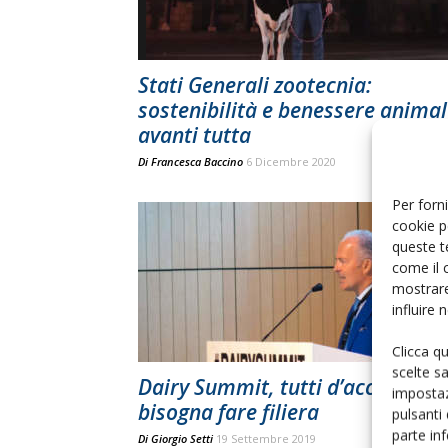
Stati Generali zootecnia:
sostenibilità e benessere anima
avanti tutta
Di
Francesca Baccino
6 Dicembre 2020
Per forni
cookie p
queste t
come il 
mostrare
influire
Clicca q
scelte s
Dairy Summit, tutti d’accordo:
impostaz
bisogna fare filiera
pulsanti
parte in
Di
Giorgio Setti
19 Settembre 2019