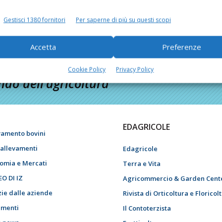
Gestisci 1380 fornitori
Per saperne di più su questi scopi
Accetta
Preferenze
Cookie Policy
Privacy Policy
do dell’agricoltura
EDAGRICOLE
vamento bovini
i allevamenti
Edagricole
omia e Mercati
Terra e Vita
EO DI IZ
Agricommercio & Garden Cent
zie dalle aziende
Rivista di Orticoltura e Floricol
menti
Il Contoterzista