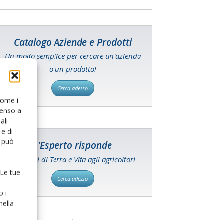
Catalogo Aziende e Prodotti
Un modo semplice per cercare un'azienda
o un prodotto!
Cerca adesso
 come i
senso a
ali
e di
o può
L'Esperto risponde
I consigli di Terra e Vita agli agricoltori
 Le tue
Cerca adesso
o i
nella