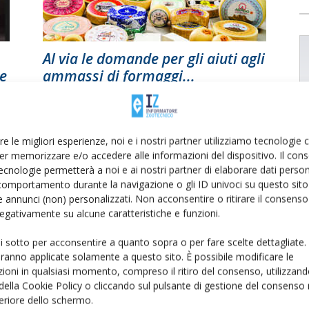
Al via le domande per gli aiuti agli
le
ammassi di formaggi...
Di
Francesca Baccino
6 Maggio 2020
re le migliori esperienze, noi e i nostri partner utilizziamo tecnologie
er memorizzare e/o accedere alle informazioni del dispositivo. Il con
ecnologie permetterà a noi e ai nostri partner di elaborare dati person
comportamento durante la navigazione o gli ID univoci su questo sito 
 annunci (non) personalizzati. Non acconsentire o ritirare il consens
 negativamente su alcune caratteristiche e funzioni.
ui sotto per acconsentire a quanto sopra o per fare scelte dettagliate.
aranno applicate solamente a questo sito. È possibile modificare le
ioni in qualsiasi momento, compreso il ritiro del consenso, utilizzand
 della Cookie Policy o cliccando sul pulsante di gestione del consenso 
feriore dello schermo.