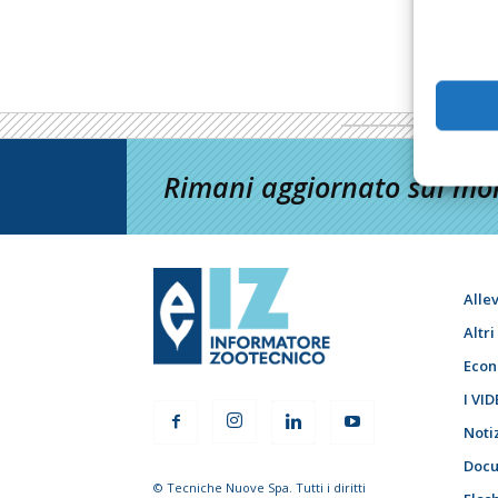
Rimani aggiornato sul mon
Alle
Altr
Econ
I VID
Noti
Docu
© Tecniche Nuove Spa. Tutti i diritti