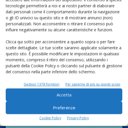
Cerca adesso
tecnologie permetterà a noi e ai nostri partner di elaborare
dati personali come il comportamento durante la navigazione
o gli ID univoci su questo sito e di mostrare annunci (non)
personalizzati. Non acconsentire o ritirare il consenso può
influire negativamente su alcune caratteristiche e funzioni.
L'Esperto risponde
Clicca qui sotto per acconsentire a quanto sopra o per fare
I consigli di Terra e Vita agli agricoltori
scelte dettagliate. Le tue scelte saranno applicate solamente a
questo sito. È possibile modificare le impostazioni in qualsiasi
Cerca adesso
momento, compreso il ritiro del consenso, utilizzando i
pulsanti della Cookie Policy o cliccando sul pulsante di gestione
del consenso nella parte inferiore dello schermo.
Gestisci 1378 fornitori
Per saperne di più su questi scopi
Accetta
Preferenze
Cookie Policy
Privacy Policy