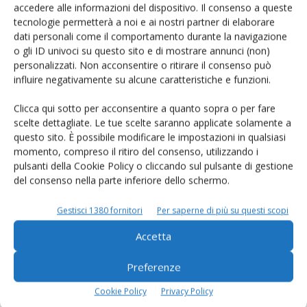
prodotto!
accedere alle informazioni del dispositivo. Il consenso a queste
tecnologie permetterà a noi e ai nostri partner di elaborare
Cerca adesso
dati personali come il comportamento durante la navigazione
o gli ID univoci su questo sito e di mostrare annunci (non)
personalizzati. Non acconsentire o ritirare il consenso può
influire negativamente su alcune caratteristiche e funzioni.
L'Esperto risponde
Clicca qui sotto per acconsentire a quanto sopra o per fare
scelte dettagliate. Le tue scelte saranno applicate solamente a
I consigli di Terra e Vita agli agricoltori
questo sito. È possibile modificare le impostazioni in qualsiasi
momento, compreso il ritiro del consenso, utilizzando i
Cerca adesso
pulsanti della Cookie Policy o cliccando sul pulsante di gestione
del consenso nella parte inferiore dello schermo.
Gestisci 1380 fornitori
Per saperne di più su questi scopi
Accetta
Preferenze
Cookie Policy
Privacy Policy