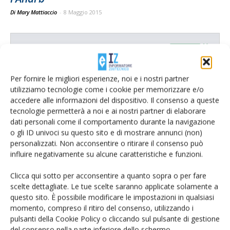
Di Mary Mattiaccio
-
8 Maggio 2015
E-magazine
Tecniche, prodotti e servizi dalle aziende
Per fornire le migliori esperienze, noi e i nostri partner
utilizziamo tecnologie come i cookie per memorizzare e/o
accedere alle informazioni del dispositivo. Il consenso a queste
tecnologie permetterà a noi e ai nostri partner di elaborare
dati personali come il comportamento durante la navigazione
o gli ID univoci su questo sito e di mostrare annunci (non)
personalizzati. Non acconsentire o ritirare il consenso può
influire negativamente su alcune caratteristiche e funzioni.
Catalogo Aziende e Prodotti
Clicca qui sotto per acconsentire a quanto sopra o per fare
Un modo semplice per cercare un'azienda o un
scelte dettagliate. Le tue scelte saranno applicate solamente a
prodotto!
questo sito. È possibile modificare le impostazioni in qualsiasi
momento, compreso il ritiro del consenso, utilizzando i
Cerca adesso
pulsanti della Cookie Policy o cliccando sul pulsante di gestione
del consenso nella parte inferiore dello schermo.