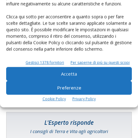
influire negativamente su alcune caratteristiche e funzioni.
Clicca qui sotto per acconsentire a quanto sopra o per fare
scelte dettagliate. Le tue scelte saranno applicate solamente a
questo sito. È possibile modificare le impostazioni in qualsiasi
momento, compreso il ritiro del consenso, utilizzando i
pulsanti della Cookie Policy o cliccando sul pulsante di gestione
del consenso nella parte inferiore dello schermo.
Catalogo Aziende e Prodotti
Gestisci 1378 fornitori
Per saperne di più su questi scopi
Un modo semplice per cercare un'azienda o un
Accetta
prodotto!
Cerca adesso
Preferenze
Cookie Policy
Privacy Policy
L'Esperto risponde
I consigli di Terra e Vita agli agricoltori