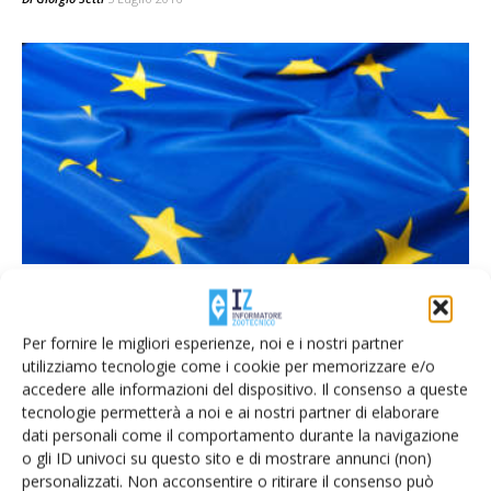
Latte e carne, risoluzione del Parlamento
Ue per l’indicazione obbligatoria
dell’origine
Per fornire le migliori esperienze, noi e i nostri partner
utilizziamo tecnologie come i cookie per memorizzare e/o
Di
Giorgio Setti
12 Maggio 2016
accedere alle informazioni del dispositivo. Il consenso a queste
tecnologie permetterà a noi e ai nostri partner di elaborare
dati personali come il comportamento durante la navigazione
E-magazine
o gli ID univoci su questo sito e di mostrare annunci (non)
personalizzati. Non acconsentire o ritirare il consenso può
Tecniche, prodotti e servizi dalle aziende