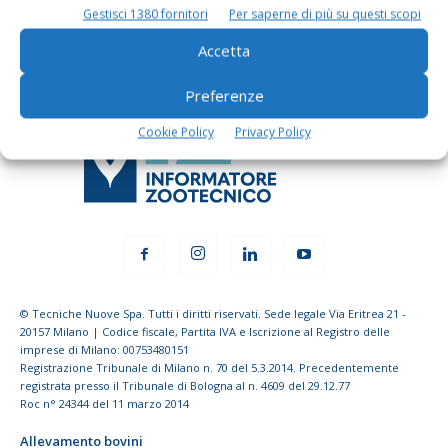
Gestisci 1380 fornitori
Per saperne di più su questi scopi
Iscriviti alle nostre newsletter
Accetta
Preferenze
Cookie Policy
Privacy Policy
© Tecniche Nuove Spa. Tutti i diritti riservati. Sede legale Via Eritrea 21 -
20157 Milano | Codice fiscale, Partita IVA e Iscrizione al Registro delle
imprese di Milano: 00753480151
Registrazione Tribunale di Milano n. 70 del 5.3.2014. Precedentemente
registrata presso il Tribunale di Bologna al n. 4609 del 29.12.77
Roc n° 24344 del 11 marzo 2014
Allevamento bovini