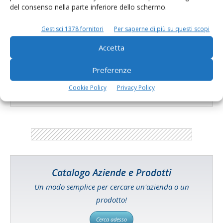
Micotossine – Il rischio quest’anno c’è,
del consenso nella parte inferiore dello schermo.
ecco come prevenirlo
Di Orlando Fortunato in collaborazione con Alltech Italy
-
31 Luglio 2015
Gestisci 1378 fornitori
Per saperne di più su questi scopi
Accetta
E-magazine
Preferenze
Tecniche, prodotti e servizi dalle aziende
Cookie Policy
Privacy Policy
Catalogo Aziende e Prodotti
Un modo semplice per cercare un'azienda o un
prodotto!
Cerca adesso