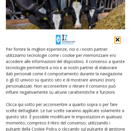
Convegno micotossine, Piacenza 29
gennaio 2016 / LE RELAZIONI
Per fornire le migliori esperienze, noi e i nostri partner
Di
Giorgio Setti
1 Febbraio 2016
utilizziamo tecnologie come i cookie per memorizzare e/o
accedere alle informazioni del dispositivo. Il consenso a queste
tecnologie permetterà a noi e ai nostri partner di elaborare
dati personali come il comportamento durante la navigazione
o gli ID univoci su questo sito e di mostrare annunci (non)
personalizzati. Non acconsentire o ritirare il consenso può
influire negativamente su alcune caratteristiche e funzioni.
Clicca qui sotto per acconsentire a quanto sopra o per fare
scelte dettagliate. Le tue scelte saranno applicate solamente a
questo sito. È possibile modificare le impostazioni in qualsiasi
momento, compreso il ritiro del consenso, utilizzando i
pulsanti della Cookie Policy o cliccando sul pulsante di gestione