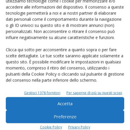
Un modo semplice per cercare un'azienda o un
utilizziamo tecnologie come i cookie per memorizzare e/o
accedere alle informazioni del dispositivo. Il consenso a queste
prodotto!
tecnologie permetterà a noi e ai nostri partner di elaborare
dati personali come il comportamento durante la navigazione
Cerca adesso
o gli ID univoci su questo sito e di mostrare annunci (non)
personalizzati. Non acconsentire o ritirare il consenso può
influire negativamente su alcune caratteristiche e funzioni.
Clicca qui sotto per acconsentire a quanto sopra o per fare
L'Esperto risponde
scelte dettagliate. Le tue scelte saranno applicate solamente a
I consigli di Terra e Vita agli agricoltori
questo sito. È possibile modificare le impostazioni in qualsiasi
momento, compreso il ritiro del consenso, utilizzando i
Cerca adesso
pulsanti della Cookie Policy o cliccando sul pulsante di gestione
del consenso nella parte inferiore dello schermo.
Gestisci 1378 fornitori
Per saperne di più su questi scopi
Accetta
Preferenze
Cookie Policy
Privacy Policy