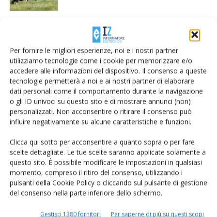
Zootecnia, possibile il via libera alla
riserva di crisi Ue per gli allevamenti
Per fornire le migliori esperienze, noi e i nostri partner
colpiti dalle epizoozie
utilizziamo tecnologie come i cookie per memorizzare e/o
accedere alle informazioni del dispositivo. Il consenso a queste
Passo indietro al regolamento blocca–
tecnologie permetterà a noi e ai nostri partner di elaborare
stalle del Comune di Gonzaga
dati personali come il comportamento durante la navigazione
o gli ID univoci su questo sito e di mostrare annunci (non)
personalizzati. Non acconsentire o ritirare il consenso può
influire negativamente su alcune caratteristiche e funzioni.
Clicca qui sotto per acconsentire a quanto sopra o per fare
scelte dettagliate. Le tue scelte saranno applicate solamente a
LASCIA UN COMMENTO
questo sito. È possibile modificare le impostazioni in qualsiasi
momento, compreso il ritiro del consenso, utilizzando i
pulsanti della Cookie Policy o cliccando sul pulsante di gestione
del consenso nella parte inferiore dello schermo.
Gestisci 1380 fornitori
Per saperne di più su questi scopi