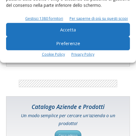
Giovani in agricoltura, al via il bando
del consenso nella parte inferiore dello schermo.
Ismea da 65 milioni...
Di
Giorgio Setti
27 Marzo 2017
Gestisci 1380 fornitori
Per saperne di più su questi scopi
Accetta
E-magazine
Preferenze
Tecniche, prodotti e servizi dalle aziende
Cookie Policy
Privacy Policy
Catalogo Aziende e Prodotti
Un modo semplice per cercare un'azienda o un
prodotto!
Cerca adesso