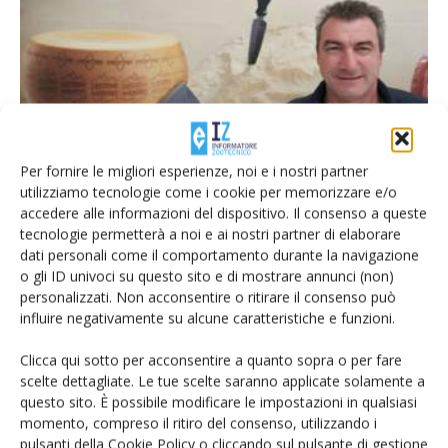
I caseifici del Trentino valorizzano il latte
locale
Per fornire le migliori esperienze, noi e i nostri partner
Di
Carlo Bridi
23 Gennaio 2019
utilizziamo tecnologie come i cookie per memorizzare e/o
accedere alle informazioni del dispositivo. Il consenso a queste
tecnologie permetterà a noi e ai nostri partner di elaborare
dati personali come il comportamento durante la navigazione
o gli ID univoci su questo sito e di mostrare annunci (non)
personalizzati. Non acconsentire o ritirare il consenso può
influire negativamente su alcune caratteristiche e funzioni.
Clicca qui sotto per acconsentire a quanto sopra o per fare
scelte dettagliate. Le tue scelte saranno applicate solamente a
questo sito. È possibile modificare le impostazioni in qualsiasi
momento, compreso il ritiro del consenso, utilizzando i
pulsanti della Cookie Policy o cliccando sul pulsante di gestione