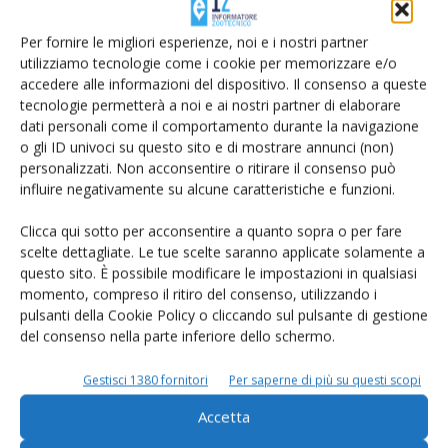
Per fornire le migliori esperienze, noi e i nostri partner
utilizziamo tecnologie come i cookie per memorizzare e/o
accedere alle informazioni del dispositivo. Il consenso a queste
tecnologie permetterà a noi e ai nostri partner di elaborare
dati personali come il comportamento durante la navigazione
o gli ID univoci su questo sito e di mostrare annunci (non)
personalizzati. Non acconsentire o ritirare il consenso può
influire negativamente su alcune caratteristiche e funzioni.
Clicca qui sotto per acconsentire a quanto sopra o per fare
Ma il miglioramento genetico non si ferma
scelte dettagliate. Le tue scelte saranno applicate solamente a
questo sito. È possibile modificare le impostazioni in qualsiasi
Di Mary Mattiaccio
-
25 Marzo 2015
momento, compreso il ritiro del consenso, utilizzando i
pulsanti della Cookie Policy o cliccando sul pulsante di gestione
del consenso nella parte inferiore dello schermo.
Gestisci 1380 fornitori
Per saperne di più su questi scopi
Accetta