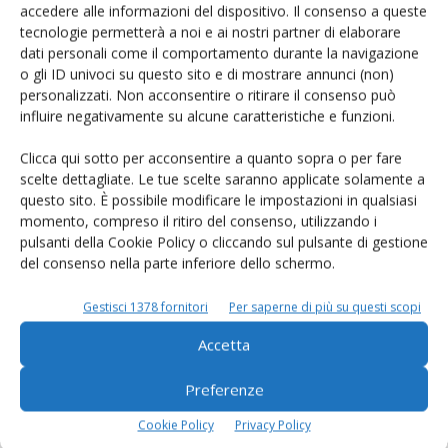
prodotto!
accedere alle informazioni del dispositivo. Il consenso a queste
tecnologie permetterà a noi e ai nostri partner di elaborare
Cerca adesso
dati personali come il comportamento durante la navigazione
o gli ID univoci su questo sito e di mostrare annunci (non)
personalizzati. Non acconsentire o ritirare il consenso può
influire negativamente su alcune caratteristiche e funzioni.
L'Esperto risponde
Clicca qui sotto per acconsentire a quanto sopra o per fare
scelte dettagliate. Le tue scelte saranno applicate solamente a
I consigli di Terra e Vita agli agricoltori
questo sito. È possibile modificare le impostazioni in qualsiasi
momento, compreso il ritiro del consenso, utilizzando i
Cerca adesso
pulsanti della Cookie Policy o cliccando sul pulsante di gestione
del consenso nella parte inferiore dello schermo.
Gestisci 1378 fornitori
Per saperne di più su questi scopi
Accetta
Preferenze
Cookie Policy
Privacy Policy