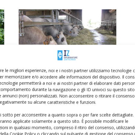
Asprocarne, i produttori di carne
re le migliori esperienze, noi e i nostri partner utilizziamo tecnologie
lanciano l’allarme sul caro-costi
er memorizzare e/o accedere alle informazioni del dispositivo. Il con
Di
Francesca Baccino
6 Luglio 2022
ecnologie permetterà a noi e ai nostri partner di elaborare dati person
comportamento durante la navigazione o gli ID univoci su questo sito 
 annunci (non) personalizzati. Non acconsentire o ritirare il consens
 negativamente su alcune caratteristiche e funzioni.
ui sotto per acconsentire a quanto sopra o per fare scelte dettagliate.
aranno applicate solamente a questo sito. È possibile modificare le
ioni in qualsiasi momento, compreso il ritiro del consenso, utilizzand
 della Cookie Policy o cliccando sul pulsante di gestione del consenso 