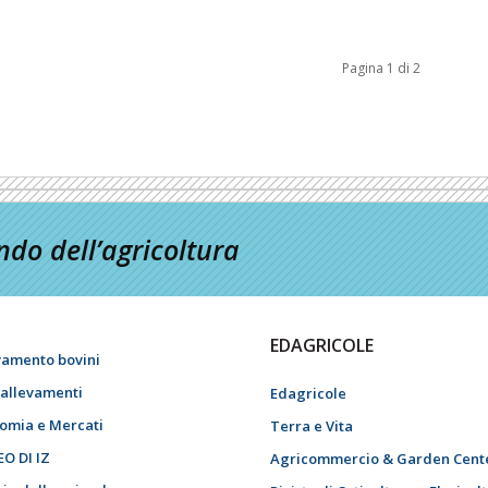
Pagina 1 di 2
do dell’agricoltura
EDAGRICOLE
vamento bovini
i allevamenti
Edagricole
omia e Mercati
Terra e Vita
EO DI IZ
Agricommercio & Garden Cent