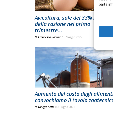
parte in
Avicoltura, sale del 33% il costo
della razione nel primo
trimestre...
Di
Francesca Baccino
16 Maggio 2022
Aumento del costo degli alimenti
convochiamo il tavolo zootecnic
Di
Giorgio Setti
14 Giugno 2021