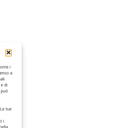
 come i
senso a
ali
e di
o può
 Le tue
o i
nella