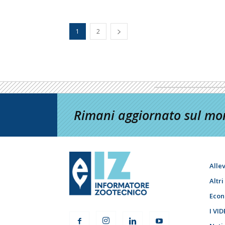
1
2
Rimani aggiornato sul mon
Alle
Altr
Econ
I VID