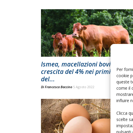
Ismea, macellazioni bovine in
Per forni
crescita del 4% nei primi mesi
cookie p
del...
queste t
Di
Francesca Baccino
5 Agosto 2022
come il 
mostrare
influire
Clicca q
scelte s
impostaz
pulsanti