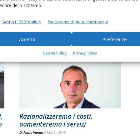
feriore dello schermo.
Assalzoo, inevitabile l’incremento
Gestisci 1380 fornitori
Per saperne di più su questi scopi
dei prezzi dei mangimi
Di
Francesca Baccino
14 Marzo 2022
Accetta
Preferenze
Cookie Policy
Privacy Policy
,
Razionalizzeremo i costi,
o
aumenteremo i servizi
Di
Plinio Vanini
6 Marzo 2019