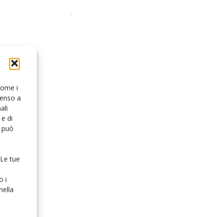
 come i
senso a
ali
e di
o può
 Le tue
o i
nella