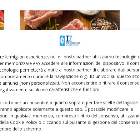
re le migliori esperienze, noi e i nostri partner utilizziamo tecnologie
er memorizzare e/o accedere alle informazioni del dispositivo. Il con
Convegno a Padova: i punti chiave
ecnologie permetterà a noi e ai nostri partner di elaborare dati person
della zootecnia bovina da carne
comportamento durante la navigazione o gli ID univoci su questo sito 
 annunci (non) personalizzati. Non acconsentire o ritirare il consens
Di
Giorgio Setti
10 Maggio 2019
 negativamente su alcune caratteristiche e funzioni.
ui sotto per acconsentire a quanto sopra o per fare scelte dettagliate.
aranno applicate solamente a questo sito. È possibile modificare le
ioni in qualsiasi momento, compreso il ritiro del consenso, utilizzand
 della Cookie Policy o cliccando sul pulsante di gestione del consenso 
feriore dello schermo.