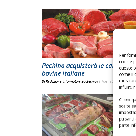
Per forni
cookie p
Pechino acquisterà le carni
queste t
bovine italiane
come il 
mostrare
Di
Redazione Informatore Zootecnico
8 Aprile 2020
influire
Clicca q
scelte s
impostaz
pulsanti
parte in