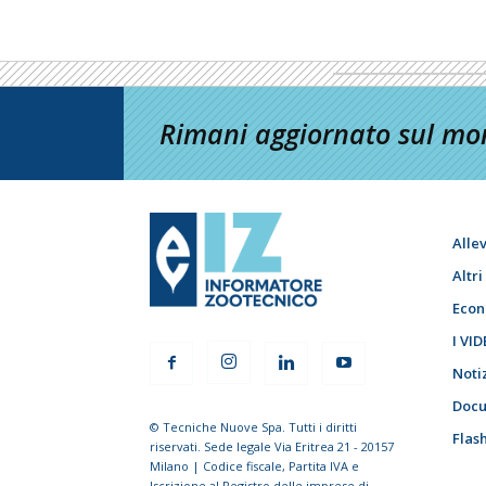
Rimani aggiornato sul mon
Alle
Altr
Econ
I VID
Noti
Docu
© Tecniche Nuove Spa. Tutti i diritti
Flas
riservati. Sede legale Via Eritrea 21 - 20157
Milano | Codice fiscale, Partita IVA e
Iscrizione al Registro delle imprese di