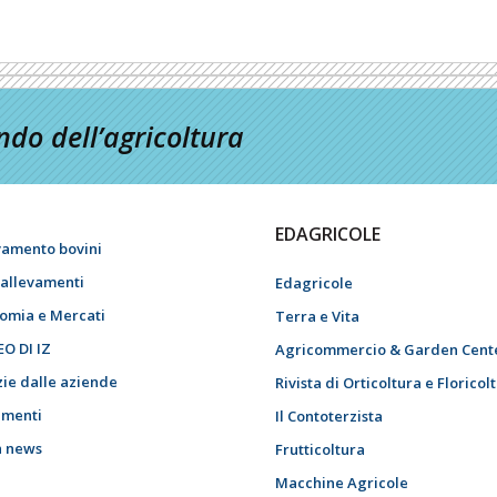
do dell’agricoltura
EDAGRICOLE
vamento bovini
i allevamenti
Edagricole
omia e Mercati
Terra e Vita
EO DI IZ
Agricommercio & Garden Cent
zie dalle aziende
Rivista di Orticoltura e Floricol
menti
Il Contoterzista
h news
Frutticoltura
Macchine Agricole