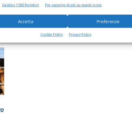
Gestisci 1380 fornitori
Per saperne di più su questi scopi
Abs distribuirà in Italia la
genetica Rossa Norvegese
Accetta
Preferenze
Di
Barbara Gamberini
29 Settembre 2016
Cookie Policy
Privacy Policy
vo