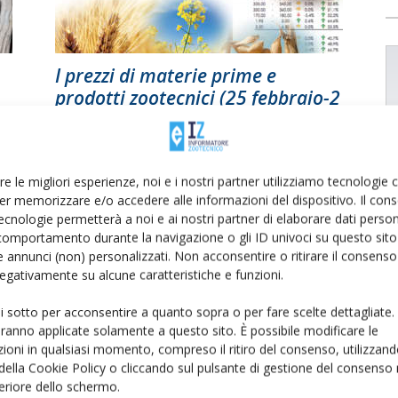
I prezzi di materie prime e
prodotti zootecnici (25 febbraio-2
marzo)
Di Informatore Zootecnico
-
5 Marzo 2019
re le migliori esperienze, noi e i nostri partner utilizziamo tecnologie
er memorizzare e/o accedere alle informazioni del dispositivo. Il con
ecnologie permetterà a noi e ai nostri partner di elaborare dati person
comportamento durante la navigazione o gli ID univoci su questo sito 
 annunci (non) personalizzati. Non acconsentire o ritirare il consens
 negativamente su alcune caratteristiche e funzioni.
ui sotto per acconsentire a quanto sopra o per fare scelte dettagliate.
aranno applicate solamente a questo sito. È possibile modificare le
40
I prezzi delle camere di
ioni in qualsiasi momento, compreso il ritiro del consenso, utilizzand
commercio italiane secondo la
 della Cookie Policy o cliccando sul pulsante di gestione del consenso 
Bmti, settimana...
feriore dello schermo.