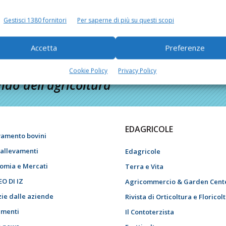
Di
Giorgio Setti
30 Marzo 2017
Gestisci 1380 fornitori
Per saperne di più su questi scopi
Accetta
Preferenze
Cookie Policy
Privacy Policy
do dell’agricoltura
EDAGRICOLE
vamento bovini
i allevamenti
Edagricole
omia e Mercati
Terra e Vita
EO DI IZ
Agricommercio & Garden Cent
zie dalle aziende
Rivista di Orticoltura e Floricol
menti
Il Contoterzista