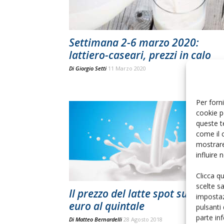
Settimana 2-6 marzo 2020:
lattiero-caseari, prezzi in calo
Di
Giorgio Setti
11 Marzo 2020
Per forni
cookie p
queste t
come il 
mostrare
influire
Clicca q
scelte s
Il prezzo del latte spot supera i 
impostaz
euro al quintale
pulsanti
parte in
Di
Matteo Bernardelli
28 Agosto 2018