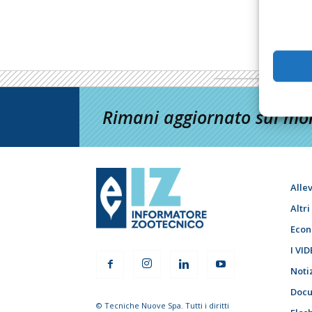
Rimani aggiornato sul mon
Alle
Altr
Econ
I VID
Noti
Docu
© Tecniche Nuove Spa. Tutti i diritti