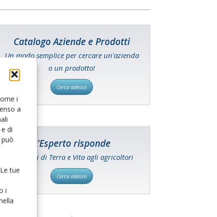
Catalogo Aziende e Prodotti
Un modo semplice per cercare un'azienda
o un prodotto!
Cerca adesso
 come i
senso a
ali
e di
o può
L'Esperto risponde
I consigli di Terra e Vita agli agricoltori
 Le tue
Cerca adesso
o i
nella