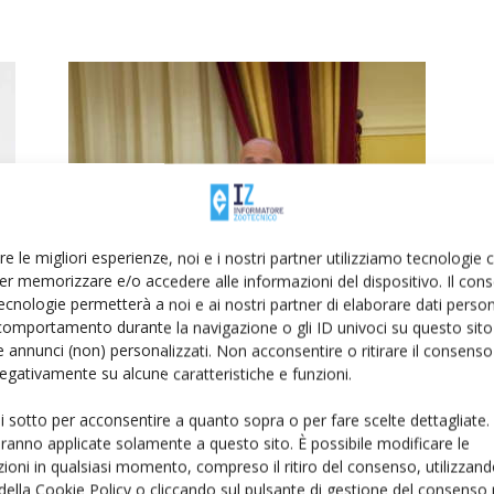
re le migliori esperienze, noi e i nostri partner utilizziamo tecnologie
Assemblea Araer, aumenta la plv
er memorizzare e/o accedere alle informazioni del dispositivo. Il con
della zootecnia emiliana: +5,8%
ecnologie permetterà a noi e ai nostri partner di elaborare dati person
Di
Orlando Fortunato
19 Luglio 2019
comportamento durante la navigazione o gli ID univoci su questo sito 
 annunci (non) personalizzati. Non acconsentire o ritirare il consens
 negativamente su alcune caratteristiche e funzioni.
ui sotto per acconsentire a quanto sopra o per fare scelte dettagliate.
aranno applicate solamente a questo sito. È possibile modificare le
ioni in qualsiasi momento, compreso il ritiro del consenso, utilizzand
 della Cookie Policy o cliccando sul pulsante di gestione del consenso 