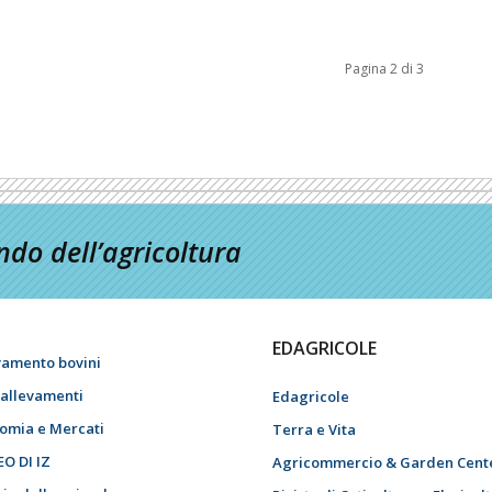
Pagina 2 di 3
do dell’agricoltura
EDAGRICOLE
vamento bovini
i allevamenti
Edagricole
omia e Mercati
Terra e Vita
EO DI IZ
Agricommercio & Garden Cent