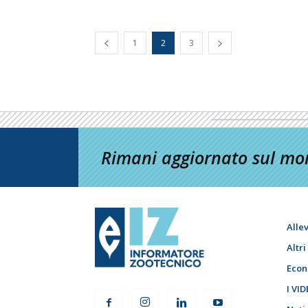
1
2
3
Rimani aggiornato sul mon
Alle
Altr
Econ
I VID