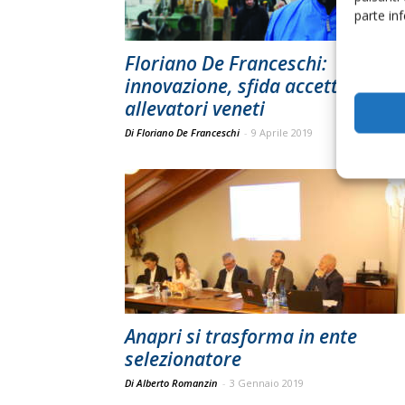
parte in
Floriano De Franceschi:
innovazione, sfida accettata dag
allevatori veneti
Di Floriano De Franceschi
-
9 Aprile 2019
Anapri si trasforma in ente
selezionatore
Di Alberto Romanzin
-
3 Gennaio 2019