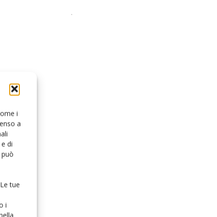
 come i
senso a
ali
e di
o può
 Le tue
o i
nella