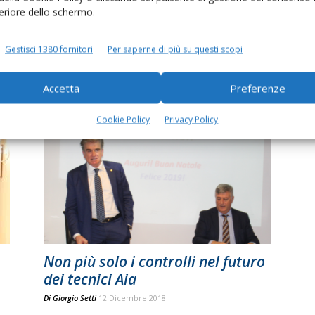
feriore dello schermo.
Nuovi vertici all’Anarb, Silvano
Gestisci 1380 fornitori
Per saperne di più su questi scopi
li
Turato presidente
Di
Giorgio Setti
14 Febbraio 2019
Accetta
Preferenze
Cookie Policy
Privacy Policy
Non più solo i controlli nel futuro
dei tecnici Aia
Di
Giorgio Setti
12 Dicembre 2018