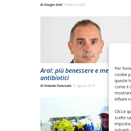
Di
Giorgio Setti
13 Marzo 2020
Per forni
Aral: più benessere e meno
cookie p
antibiotici
queste t
Di
Orlando Fortunato
12 Agosto 2019
come il 
mostrare
influire
Clicca q
scelte s
impostaz
pulsanti