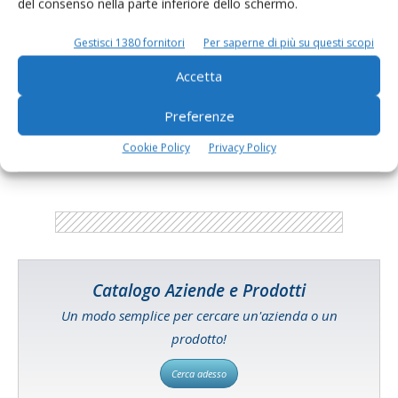
Finite le quote latte, non gli adempimenti
del consenso nella parte inferiore dello schermo.
Di Stefano Boccoli
-
20 Aprile 2015
Gestisci 1380 fornitori
Per saperne di più su questi scopi
Accetta
E-magazine
Preferenze
Tecniche, prodotti e servizi dalle aziende
Cookie Policy
Privacy Policy
Catalogo Aziende e Prodotti
Un modo semplice per cercare un'azienda o un
prodotto!
Cerca adesso