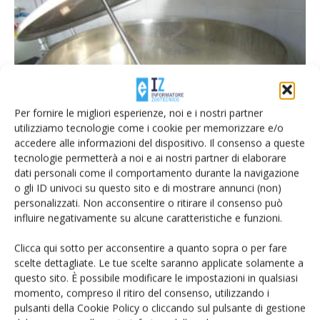
Nasce Aop Latte Italia , concentra un
milione di tonnellate di...
Per fornire le migliori esperienze, noi e i nostri partner
utilizziamo tecnologie come i cookie per memorizzare e/o
Di
Giorgio Setti
9 Settembre 2015
accedere alle informazioni del dispositivo. Il consenso a queste
tecnologie permetterà a noi e ai nostri partner di elaborare
dati personali come il comportamento durante la navigazione
o gli ID univoci su questo sito e di mostrare annunci (non)
personalizzati. Non acconsentire o ritirare il consenso può
influire negativamente su alcune caratteristiche e funzioni.
Clicca qui sotto per acconsentire a quanto sopra o per fare
scelte dettagliate. Le tue scelte saranno applicate solamente a
questo sito. È possibile modificare le impostazioni in qualsiasi
momento, compreso il ritiro del consenso, utilizzando i
pulsanti della Cookie Policy o cliccando sul pulsante di gestione