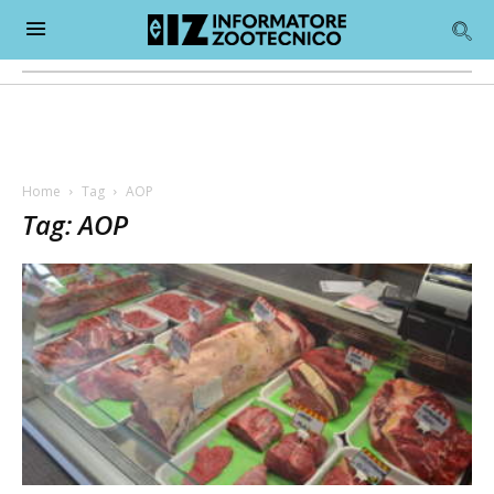
Home
Tag
AOP
Tag: AOP