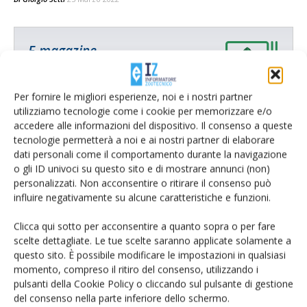
E-magazine
Tecniche, prodotti e servizi dalle aziende
Per fornire le migliori esperienze, noi e i nostri partner
utilizziamo tecnologie come i cookie per memorizzare e/o
accedere alle informazioni del dispositivo. Il consenso a queste
tecnologie permetterà a noi e ai nostri partner di elaborare
dati personali come il comportamento durante la navigazione
o gli ID univoci su questo sito e di mostrare annunci (non)
personalizzati. Non acconsentire o ritirare il consenso può
influire negativamente su alcune caratteristiche e funzioni.
Catalogo Aziende e Prodotti
Un modo semplice per cercare un'azienda o un
Clicca qui sotto per acconsentire a quanto sopra o per fare
prodotto!
scelte dettagliate. Le tue scelte saranno applicate solamente a
questo sito. È possibile modificare le impostazioni in qualsiasi
Cerca adesso
momento, compreso il ritiro del consenso, utilizzando i
pulsanti della Cookie Policy o cliccando sul pulsante di gestione
del consenso nella parte inferiore dello schermo.