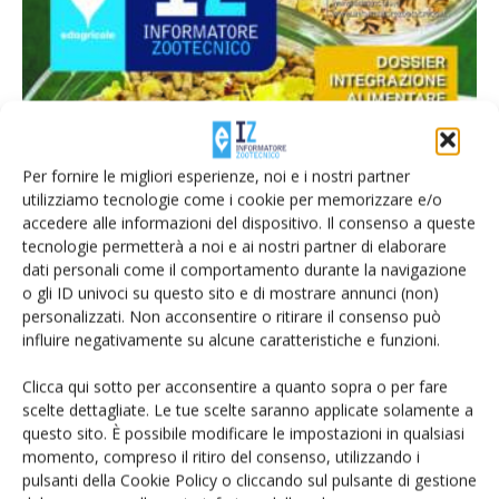
Uscito IZ 7, ricco di contributi autorevoli
Per fornire le migliori esperienze, noi e i nostri partner
Di
Giorgio Setti
14 Aprile 2022
utilizziamo tecnologie come i cookie per memorizzare e/o
accedere alle informazioni del dispositivo. Il consenso a queste
tecnologie permetterà a noi e ai nostri partner di elaborare
dati personali come il comportamento durante la navigazione
o gli ID univoci su questo sito e di mostrare annunci (non)
personalizzati. Non acconsentire o ritirare il consenso può
influire negativamente su alcune caratteristiche e funzioni.
Clicca qui sotto per acconsentire a quanto sopra o per fare
scelte dettagliate. Le tue scelte saranno applicate solamente a
questo sito. È possibile modificare le impostazioni in qualsiasi
momento, compreso il ritiro del consenso, utilizzando i
Un dossier di otto articoli sulla
pulsanti della Cookie Policy o cliccando sul pulsante di gestione