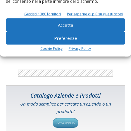
sostenibilità in zootecnia nel primo...
del consenso nella parte inferiore dello schermo.
Di
Giorgio Setti
21 Gennaio 2022
Gestisci 1380 fornitori
Per saperne di più su questi scopi
Accetta
E-magazine
Preferenze
Tecniche, prodotti e servizi dalle aziende
Cookie Policy
Privacy Policy
Catalogo Aziende e Prodotti
Un modo semplice per cercare un'azienda o un
prodotto!
Cerca adesso