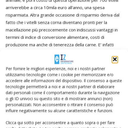
animale; e poi il costo di questa operazione per 700 vitelli
arriverebbe a circa 10mila euro all'anno, una spesa
risparmiata. Altra grande occasione di risparmio deriva dal
fatto che i vitelli senza corna diventano pronti per la
macellazione più precocemente con indiscussi vantaggi in
termini di indice di conversione alimentare, costi di
produzione ma anche di tenerezza della carne. E’ infatti
risaputo e scientificamente riconosciuto che soggetti più
giovani se adeguatamente grassi sono più teneri di
soggetti con il medesimo stato di ingrassamento ma più
Per fornire le migliori esperienze, noi e i nostri partner
vecchi anche di soli uno o due mesi. La "genetica senza
utilizziamo tecnologie come i cookie per memorizzare e/o
accedere alle informazioni del dispositivo. Il consenso a queste
corna" è inoltre in linea con le future indicazioni relative al
tecnologie permetterà a noi e ai nostri partner di elaborare
benessere animale che prevedono l’impossibilità sia di
dati personali come il comportamento durante la navigazione
trasportare che di allevare nel medesimo box animali
o gli ID univoci su questo sito e di mostrare annunci (non)
senza corna con animali con le corna. Inoltre i vitelli senza
personalizzati. Non acconsentire o ritirare il consenso può
influire negativamente su alcune caratteristiche e funzioni.
corna manifestano una vitalità maggiore alla nascita».
Clicca qui sotto per acconsentire a quanto sopra o per fare