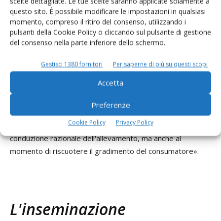
scelte dettagliate. Le tue scelte saranno applicate solamente a
questo sito. È possibile modificare le impostazioni in qualsiasi
momento, compreso il ritiro del consenso, utilizzando i
A proposito di benessere e di qualità della carne, Biancardi
pulsanti della Cookie Policy o cliccando sul pulsante di gestione
aggiunge: «Quando in un allevamento c'è benessere
del consenso nella parte inferiore dello schermo.
animale, quando la salute animale è assicurata, quando c'è
continuità alimentare e sanitaria tra prima parte della vita
Gestisci 1380 fornitori
Per saperne di più su questi scopi
del vitello e successiva fase d'ingrasso, come nel nostro
Accetta
caso, è quasi automatico che poi la carne bovina alla fine
risulti di qualità superiore. Una gestione ottimale del bovino
Preferenze
fin dai suoi primi mesi di vita costituisce indiscutibilmente
Cookie Policy
Privacy Policy
una marcia in più per l'impresa zootecnica, non solo per una
conduzione razionale dell'allevamento, ma anche al
momento di riscuotere il gradimento del consumatore».
L'inseminazione