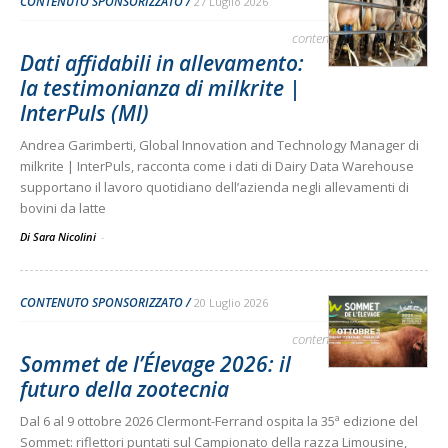
CONTENUTO SPONSORIZZATO
27 Luglio 2026
contenuto sponsorizzato
Dati affidabili in allevamento:
la testimonianza di milkrite |
InterPuls (MI)
Andrea Garimberti, Global Innovation and Technology Manager di
milkrite | InterPuls, racconta come i dati di Dairy Data Warehouse
supportano il lavoro quotidiano dell’azienda negli allevamenti di
bovini da latte
Di Sara Nicolini
-
CONTENUTO SPONSORIZZATO
20 Luglio 2026
contenuto sponsorizzato
Sommet de l’Élevage 2026: il
futuro della zootecnia
Dal 6 al 9 ottobre 2026 Clermont-Ferrand ospita la 35ª edizione del
Sommet: riflettori puntati sul Campionato della razza Limousine,