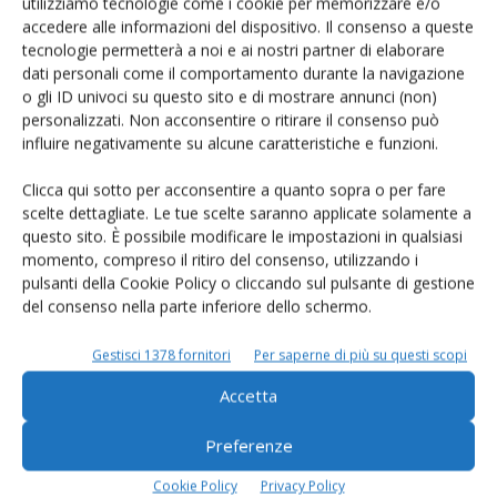
utilizziamo tecnologie come i cookie per memorizzare e/o
accedere alle informazioni del dispositivo. Il consenso a queste
tecnologie permetterà a noi e ai nostri partner di elaborare
dati personali come il comportamento durante la navigazione
o gli ID univoci su questo sito e di mostrare annunci (non)
personalizzati. Non acconsentire o ritirare il consenso può
influire negativamente su alcune caratteristiche e funzioni.
Clicca qui sotto per acconsentire a quanto sopra o per fare
scelte dettagliate. Le tue scelte saranno applicate solamente a
questo sito. È possibile modificare le impostazioni in qualsiasi
momento, compreso il ritiro del consenso, utilizzando i
Salva il mio nome, email e sito web in questo browser per la
pulsanti della Cookie Policy o cliccando sul pulsante di gestione
prossima volta che commento.
del consenso nella parte inferiore dello schermo.
Gestisci 1378 fornitori
Per saperne di più su questi scopi
Accetta
Preferenze
E-magazine
Cookie Policy
Privacy Policy