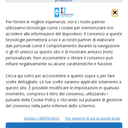
Cerca adesso
Per fornire le migliori esperienze, noi e i nostri partner
utilizziamo tecnologie come i cookie per memorizzare e/o
accedere alle informazioni del dispositivo. Il consenso a queste
tecnologie permetterà a noi e ai nostri partner di elaborare
L'Esperto risponde
dati personali come il comportamento durante la navigazione
o gli ID univoci su questo sito e di mostrare annunci (non)
I consigli di Terra e Vita agli agricoltori
personalizzati. Non acconsentire o ritirare il consenso può
influire negativamente su alcune caratteristiche e funzioni.
Cerca adesso
Clicca qui sotto per acconsentire a quanto sopra o per fare
scelte dettagliate. Le tue scelte saranno applicate solamente a
questo sito. È possibile modificare le impostazioni in qualsiasi
momento, compreso il ritiro del consenso, utilizzando i
pulsanti della Cookie Policy o cliccando sul pulsante di gestione
del consenso nella parte inferiore dello schermo.
Gestisci 1380 fornitori
Per saperne di più su questi scopi