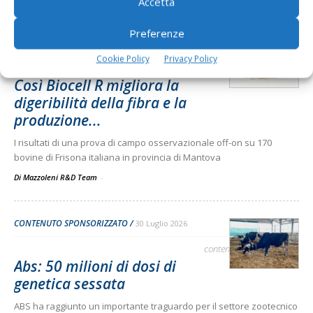
Accetta
Dalla stessa categoria
Preferenze
CONTENUTO SPONSORIZZATO
31 Luglio 2026
Cookie Policy
Privacy Policy
contenuto sponsorizzato
Così Biocell R migliora la
digeribilità della fibra e la
produzione...
I risultati di una prova di campo osservazionale off-on su 170
bovine di Frisona italiana in provincia di Mantova
Di Mazzoleni R&D Team
-
CONTENUTO SPONSORIZZATO
30 Luglio 2026
contenuto sponsorizzato
Abs: 50 milioni di dosi di
genetica sessata
ABS ha raggiunto un importante traguardo per il settore zootecnico