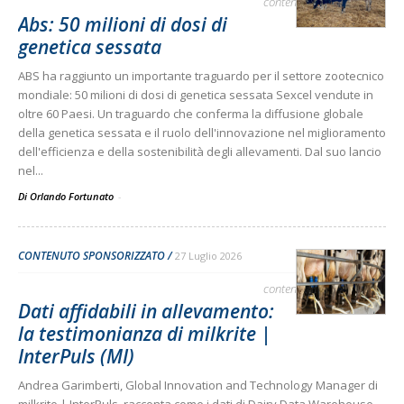
contenuto sponsorizzato
Abs: 50 milioni di dosi di
genetica sessata
ABS ha raggiunto un importante traguardo per il settore zootecnico
mondiale: 50 milioni di dosi di genetica sessata Sexcel vendute in
oltre 60 Paesi. Un traguardo che conferma la diffusione globale
della genetica sessata e il ruolo dell'innovazione nel miglioramento
dell'efficienza e della sostenibilità degli allevamenti. Dal suo lancio
nel...
Di Orlando Fortunato
-
CONTENUTO SPONSORIZZATO
27 Luglio 2026
contenuto sponsorizzato
Dati affidabili in allevamento:
la testimonianza di milkrite |
InterPuls (MI)
Andrea Garimberti, Global Innovation and Technology Manager di
milkrite | InterPuls, racconta come i dati di Dairy Data Warehouse