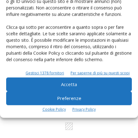
o gli ID univoci su questo sito e di mostrare annunci (non)
personalizzati. Non acconsentire o ritirare il consenso può
Catalogo Aziende e Prodotti
influire negativamente su alcune caratteristiche e funzioni.
Un modo semplice per cercare un'azienda o un
Clicca qui sotto per acconsentire a quanto sopra o per fare
prodotto!
scelte dettagliate. Le tue scelte saranno applicate solamente a
questo sito. È possibile modificare le impostazioni in qualsiasi
Cerca adesso
momento, compreso il ritiro del consenso, utilizzando i
pulsanti della Cookie Policy o cliccando sul pulsante di gestione
del consenso nella parte inferiore dello schermo.
Gestisci 1378 fornitori
Per saperne di più su questi scopi
L'Esperto risponde
Accetta
I consigli di Terra e Vita agli agricoltori
Preferenze
Cerca adesso
Cookie Policy
Privacy Policy