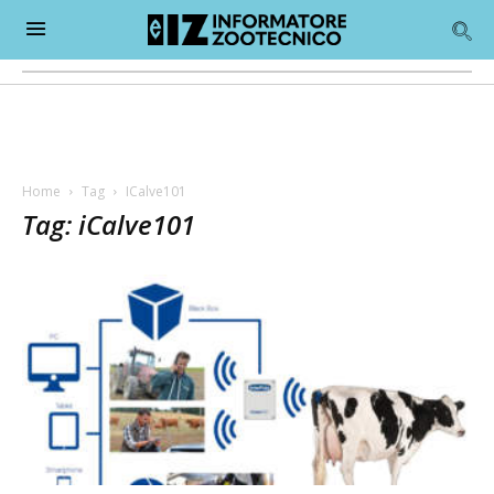
Home
Tag
ICalve101
Tag: iCalve101