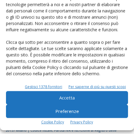
tecnologie permetterà a noi e ai nostri partner di elaborare
Rimani aggiornato sul mondo
dati personali come il comportamento durante la navigazione
dell’agricoltura
o gli ID univoci su questo sito e di mostrare annunci (non)
personalizzati. Non acconsentire o ritirare il consenso può
influire negativamente su alcune caratteristiche e funzioni.
Iscriviti alle nostre newsletter
Clicca qui sotto per acconsentire a quanto sopra o per fare
scelte dettagliate. Le tue scelte saranno applicate solamente a
questo sito. È possibile modificare le impostazioni in qualsiasi
momento, compreso il ritiro del consenso, utilizzando i
pulsanti della Cookie Policy o cliccando sul pulsante di gestione
del consenso nella parte inferiore dello schermo.
Gestisci 1378 fornitori
Per saperne di più su questi scopi
Accetta
Preferenze
Cookie Policy
Privacy Policy
© Tecniche Nuove Spa. Tutti i diritti riservati. Sede legale Via Eritrea 21 -
20157 Milano | Codice fiscale, Partita IVA e Iscrizione al Registro delle