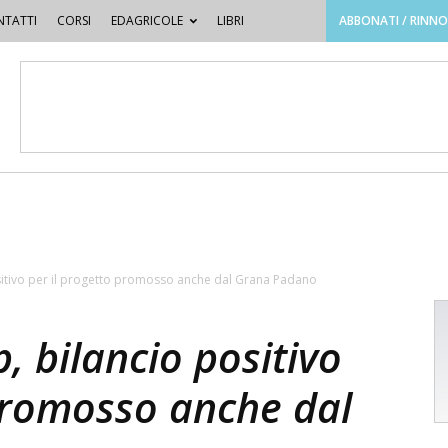
TATTI
CORSI
EDAGRICOLE
LIBRI
ABBONATI / RINN
itivo per il progetto promosso anche dal Grana Padano
 bilancio positivo
 promosso anche dal