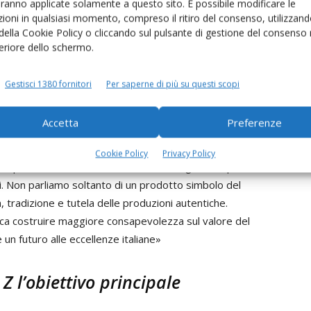
aranno applicate solamente a questo sito. È possibile modificare le
 ma che può continuare a crescere solo se viene compreso e
ioni in qualsiasi momento, compreso il ritiro del consenso, utilizzand
 della Cookie Policy o cliccando sul pulsante di gestione del consenso 
feriore dello schermo.
o semplice – ha detto
Carlo Siffredi
, presidente del
per coinvolgerli nella conoscenza dei nostri prodotti ed
Gestisci 1380 fornitori
Per saperne di più su questi scopi
grafiche presenti in ogni territorio, simboli di identità,
Accetta
Preferenze
fatto sapere
Mario Anfossi,
presidente del Consorzio di
Cookie Policy
Privacy Policy
 importante: rendere le Indicazioni Geografiche parte
i. Non parliamo soltanto di un prodotto simbolo del
tà, tradizione e tutela delle produzioni autentiche.
fica costruire maggiore consapevolezza sul valore del
un futuro alle eccellenze italiane»
Z l’obiettivo principale