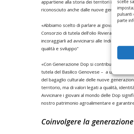
scelte s
appartiene alla storia dei territori italiani,
impostaz
riconosciuto anche dalle nuove generazioni.
pulsanti
parte in
«Abbiamo scelto di parlare ai giovani in mod
Consorzio di tutela dell’olio Riviera Ligure – 
incoraggiarli ad avvicinarsi alle Indicazioni geo
qualità e sviluppo”
«Con Generazione Dop si contribuisce – ha 
tutela del Basilico Genovese – a un obiettivo
del bagaglio culturale delle nuove generazion
territorio, ma di valori legati a qualità, identi
Avvicinare i giovani al mondo delle Dop signi
nostro patrimonio agroalimentare e garantire 
Coinvolgere la generazione 