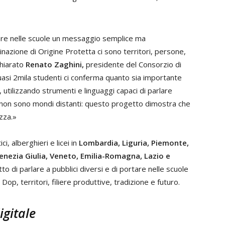
re nelle scuole un messaggio semplice ma
azione di Origine Protetta ci sono territori, persone,
chiarato
Renato Zaghini,
presidente del Consorzio di
uasi 2mila studenti ci conferma quanto sia importante
, utilizzando strumenti e linguaggi capaci di parlare
 non sono mondi distanti: questo progetto dimostra che
zza.»
ci, alberghieri e licei in
Lombardia, Liguria, Piemonte,
-Venezia Giulia, Veneto, Emilia-Romagna, Lazio e
o di parlare a pubblici diversi e di portare nelle scuole
op, territori, filiere produttive, tradizione e futuro.
igitale