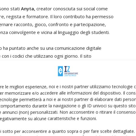
 sono stati
Anyta,
creator conosciuta sui social come
ore, regista e formatore. Il loro contributo ha permesso
ternare racconto, gioco, confronto e partecipazione,
nza coinvolgente e vicina al linguaggio degli studenti.
op ha puntato anche su una comunicazione digitale
on i codici che utilizzano ogni giorno. Il sito
itali restano infatti sempre disponibili anche per chi non
gram e TikTok del progetto hanno contribuito ad ampliare
a narrazione più immediata, accessibile e
re le migliori esperienze, noi e i nostri partner utilizziamo tecnologie
er memorizzare e/o accedere alle informazioni del dispositivo. Il con
ecnologie permetterà a noi e ai nostri partner di elaborare dati person
oro, tutela e innovazione
comportamento durante la navigazione o gli ID univoci su questo sito 
 annunci (non) personalizzati. Non acconsentire o ritirare il consens
 negativamente su alcune caratteristiche e funzioni.
ccontare le Dop non solo come eccellenze agroalimentari,
bilità, lavoro, tutela e innovazione. Un patrimonio che
ui sotto per acconsentire a quanto sopra o per fare scelte dettagliate.