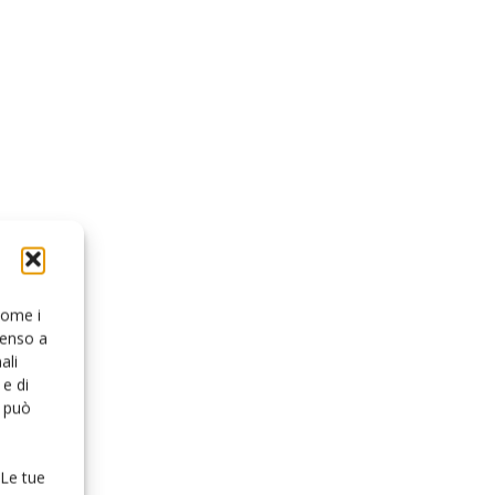
 come i
senso a
ali
e di
o può
 Le tue