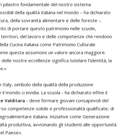
n pilastro fondamentale del nostro sistema
cibili della qualità italiana nel mondo – ha dichiarato
ltura, della sovranità alimentare e delle foreste –.
to di portare questo patrimonio nelle scuole,
dei territori, del lavoro e delle competenze che rendono
della Cucina italiana come Patrimonio Culturale
 come questa assumono un valore ancora maggiore.
elle nostre eccellenze significa tutelare l’identità, la
ne.»
Italy, simbolo della qualità della produzione
il mondo ci invidia. La scuola - ha dichiarato infine il
e Valditara
- deve formare giovani consapevoli del
rso competenze solide e professionalità qualificate, di
agroalimentare italiana. Iniziative come Generazione
ltà produttiva, avvicinando gli studenti alle opportunità
 del Paese».