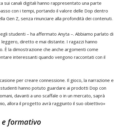
ata sui canali digitali hanno rappresentato una parte
asso con i tempi, portando il valore delle Dop dentro
ella Gen Z, senza rinunciare alla profondità dei contenuti.
degli studenti – ha affermato Anyta –. Abbiamo parlato di
leggero, diretto e mai distante. I ragazzi hanno
so. È la dimostrazione che anche argomenti come
ventare interessanti quando vengono raccontati con il
sione per creare connessione. Il gioco, la narrazione e
li studenti hanno potuto guardare ai prodotti Dop con
domani, davanti a uno scaffale o in un mercato, saprà
io, allora il progetto avrà raggiunto il suo obiettivo»
e e formativo