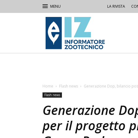
LA RIVISTA
CON
IZ
Informatore
Zootecnico
Home
Flash news
Generazione Dop, bilancio pos
Flash news
Generazione Dop,
per il progetto