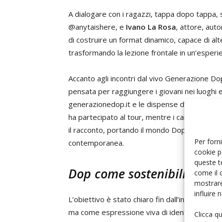
A dialogare con i ragazzi, tappa dopo tappa,
@anytaishere, e
Ivano La Rosa
, attore, aut
di costruire un format dinamico, capace di al
trasformando la lezione frontale in un’esperie
Accanto agli incontri dal vivo Generazione D
pensata per raggiungere i giovani nei luoghi e c
generazionedop.it e le dispense didattiche dig
ha partecipato al tour, mentre i canali Insta
il racconto, portando il mondo Dop dentro un
Per forni
contemporanea.
cookie p
queste t
Dop come sostenibilità, lav
come il 
mostrare
influire
L’obiettivo è stato chiaro fin dall’inizio: ra
ma come espressione viva di identità, sosteni
Clicca q