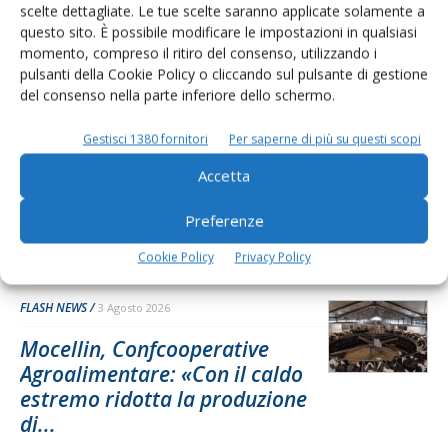
scelte dettagliate. Le tue scelte saranno applicate solamente a
questo sito. È possibile modificare le impostazioni in qualsiasi
FLASH NEWS
5 Agosto 2026
momento, compreso il ritiro del consenso, utilizzando i
pulsanti della Cookie Policy o cliccando sul pulsante di gestione
Convention estiva Agafibj, la
del consenso nella parte inferiore dello schermo.
Basilicata al centro della
formazione dei giovani...
Gestisci 1380 fornitori
Per saperne di più su questi scopi
Quattro giorni tra visite tecniche, innovazione, benessere animale
Accetta
e confronto professionale hanno coinvolto circa cento giovani
allevatori provienti da tutta l'Italia
Preferenze
Di
Francesca Baccino
Cookie Policy
Privacy Policy
FLASH NEWS
3 Agosto 2026
Mocellin, Confcooperative
Agroalimentare: «Con il caldo
estremo ridotta la produzione
di...